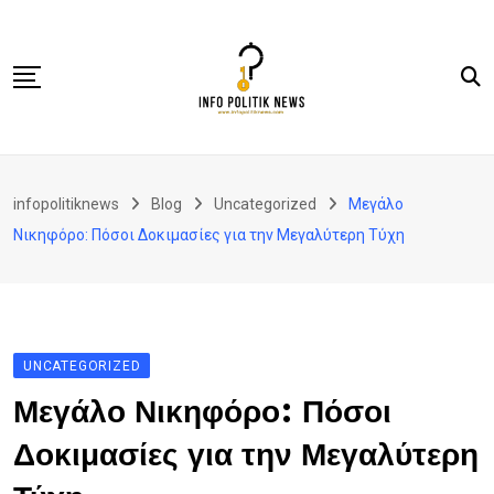
Skip
to
content
Nasional
infopolitiknews
Blog
Uncategorized
Μεγάλο
Politik & Hukum
Νικηφόρο: Πόσοι Δοκιμασίες για την Μεγαλύτερη Τύχη
Lifestyle
Ekonomi
Lingkungan & Sosial
UNCATEGORIZED
Olahraga
Μεγάλο Νικηφόρο: Πόσοι
Kolom
Δοκιμασίες για την Μεγαλύτερη