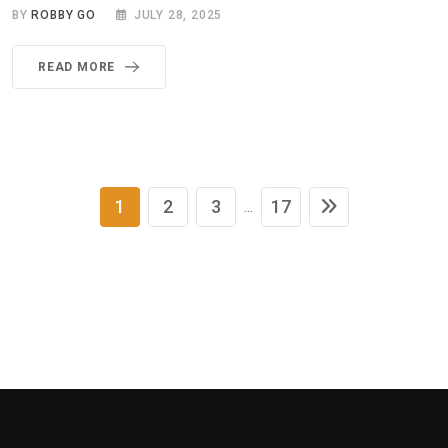
BY
ROBBY GO
JULY 28, 2025
READ MORE
1
2
3
17
...