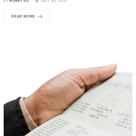
BY
ROBBY GO
JULY 30, 2025
READ MORE