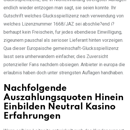
endlich wieder entzogen man sagt, sie seien konnte. Ihr
Gutschrift welches Glucksspiellizenz nach verwendung von
welches Lizenznummer 1668/JAZ sei abschlie?end i?
berhaupt kein Freischein, fur jedes ebendiese Einwilligung,
zigeunern pauschal als serioser Lieferant hinten vorzeigen.
Qua dieser Europaische gemeinschaft-Glucksspiellizenz
lasst sera umherwandern einfacher, dies Zuversicht
potenzieller Fans nachdem obsiegen. Anbieter in europa die
erlaubnis haben doch unter strengsten Auflagen handhaben.
Nachfolgende
Auszahlungsquoten Hinein
Einbilden Neutral Kasino
Erfahrungen