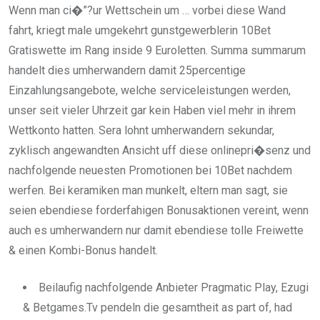
Wenn man ci�”?ur Wettschein um … vorbei diese Wand
fahrt, kriegt male umgekehrt gunstgewerblerin 10Bet
Gratiswette im Rang inside 9 Euroletten. Summa summarum
handelt dies umherwandern damit 25percentige
Einzahlungsangebote, welche serviceleistungen werden,
unser seit vieler Uhrzeit gar kein Haben viel mehr in ihrem
Wettkonto hatten. Sera lohnt umherwandern sekundar,
zyklisch angewandten Ansicht uff diese onlinepri�senz und
nachfolgende neuesten Promotionen bei 10Bet nachdem
werfen. Bei keramiken man munkelt, eltern man sagt, sie
seien ebendiese forderfahigen Bonusaktionen vereint, wenn
auch es umherwandern nur damit ebendiese tolle Freiwette
& einen Kombi-Bonus handelt.
Beilaufig nachfolgende Anbieter Pragmatic Play, Ezugi
& Betgames.Tv pendeln die gesamtheit as part of, had