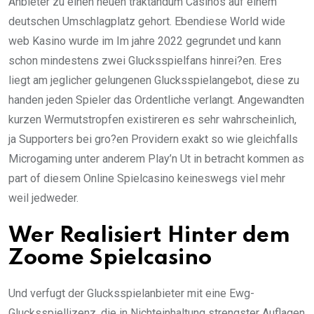
Anbieter zu einen neuen traktandum Casinos auf einem
deutschen Umschlagplatz gehort. Ebendiese World wide
web Kasino wurde im Im jahre 2022 gegrundet und kann
schon mindestens zwei Glucksspielfans hinrei?en. Eres
liegt am jeglicher gelungenen Glucksspielangebot, diese zu
handen jeden Spieler das Ordentliche verlangt. Angewandten
kurzen Wermutstropfen existireren es sehr wahrscheinlich,
ja Supporters bei gro?en Providern exakt so wie gleichfalls
Microgaming unter anderem Play’n Ut in betracht kommen as
part of diesem Online Spielcasino keineswegs viel mehr
weil jedweder.
Wer Realisiert Hinter dem
Zoome Spielcasino
Und verfugt der Glucksspielanbieter mit eine Ewg-
Glucksspiellizenz, die in Nichteinhaltung strengster Auflagen