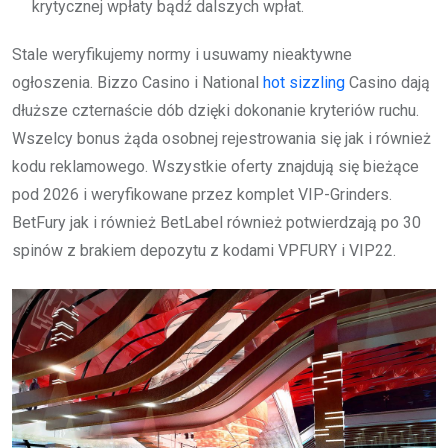
krytycznej wpłaty bądź dalszych wpłat.
Stale weryfikujemy normy i usuwamy nieaktywne
ogłoszenia. Bizzo Casino i National
hot sizzling
Casino dają
dłuższe czternaście dób dzięki dokonanie kryteriów ruchu.
Wszelcy bonus żąda osobnej rejestrowania się jak i również
kodu reklamowego. Wszystkie oferty znajdują się bieżące
pod 2026 i weryfikowane przez komplet VIP-Grinders.
BetFury jak i również BetLabel również potwierdzają po 30
spinów z brakiem depozytu z kodami VPFURY i VIP22.