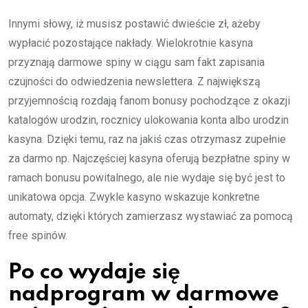
Innymi słowy, iż musisz postawić dwieście zł, ażeby
wypłacić pozostające nakłady. Wielokrotnie kasyna
przyznają darmowe spiny w ciągu sam fakt zapisania
czujności do odwiedzenia newslettera. Z największą
przyjemnością rozdają fanom bonusy pochodzące z okazji
katalogów urodzin, rocznicy ulokowania konta albo urodzin
kasyna. Dzięki temu, raz na jakiś czas otrzymasz zupełnie
za darmo np. Najczęściej kasyna oferują bezpłatne spiny w
ramach bonusu powitalnego, ale nie wydaje się być jest to
unikatowa opcja. Zwykle kasyno wskazuje konkretne
automaty, dzięki których zamierzasz wystawiać za pomocą
free spinów.
Po co wydaje się
nadprogram w darmowe