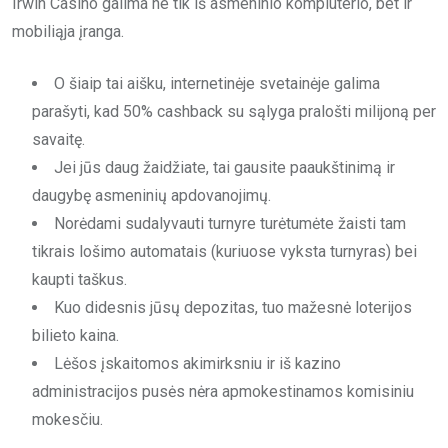
Irwin Casino galima ne tik iš asmeninio kompiuterio, bet ir
mobiliąja įranga.
O šiaip tai aišku, internetinėje svetainėje galima
parašyti, kad 50% cashback su sąlyga pralošti milijoną per
savaitę.
Jei jūs daug žaidžiate, tai gausite paaukštinimą ir
daugybę asmeninių apdovanojimų.
Norėdami sudalyvauti turnyre turėtumėte žaisti tam
tikrais lošimo automatais (kuriuose vyksta turnyras) bei
kaupti taškus.
Kuo didesnis jūsų depozitas, tuo mažesnė loterijos
bilieto kaina.
Lėšos įskaitomos akimirksniu ir iš kazino
administracijos pusės nėra apmokestinamos komisiniu
mokesčiu.