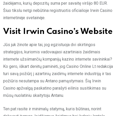
žaidėjams, kurių depozitų suma per savaitę viršijo 80 EUR.
Šiuo tikslu netgi nebūtina registruotis oficialioje Irwin Casino
internetinėje svetainėje.
Visit Irwin Casino’s Website
Jūs juk žinote apie tai, jog egzistuoja dvi skirtingos
strategijos, kuriomis vadovaujasi azartiniais žaidimais
internete užsiimančių kompanijų kazino internete savininkai?
Ko gero, iškart derėtų paminėti, jog Casino Online Lt redakcija
turi savą požiūrį į azartinių zaidimų internete industriją ir tas
požiūris nesutampa su Antano pamąstymais. Šią Irwin
Casino apžvalgą paskatino parašyti eilinis susitikimas su
mūsų nuolatiniu skaitytoju Antanu.
Ten pat rasite ir minimalų statymą, kuris būtinas, norint