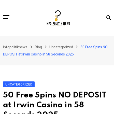
Skip
to
content
Nasional
infopolitiknews
Blog
Uncategorized
50 Free Spins NO
Politik & Hukum
DEPOSIT at Irwin Casino in 58 Seconds 2025
Lifestyle
Ekonomi
Lingkungan & Sosial
UNCATEGORIZED
Olahraga
50 Free Spins NO DEPOSIT
Kolom
at Irwin Casino in 58