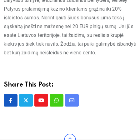
dalyvauti turnyre, leidžiamus žaidimus bei lyderių lentelę.
Patyrus pralaimėjimą kazino klientams grąžina iki 20%
išleistos sumos. Norint gauti šiuos bonusus jums teks į
sąskaitą įnešti ne mažesnę nei 20 EUR pinigų sumą. Jei jūs
esate Lietuvos teritorijoje, tai žaidimų su realiais krupjė
kiekis jus šiek tiek nuvils. Žodžiu, tai puiki galimybė išbandyti
bet kurį žaidimą neišleidus nė vieno cento.
Share This Post:
Youtube
Whatsapp
Share
via
Email