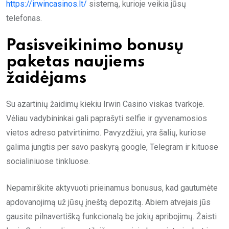
https://irwincasinos.lt/
sistemą, kurioje veikia jūsų
telefonas.
Pasisveikinimo bonusų
paketas naujiems
žaidėjams
Su azartinių žaidimų kiekiu Irwin Casino viskas tvarkoje.
Vėliau vadybininkai gali paprašyti selfie ir gyvenamosios
vietos adreso patvirtinimo. Pavyzdžiui, yra šalių, kuriose
galima jungtis per savo paskyrą google, Telegram ir kituose
socialiniuose tinkluose.
Nepamirškite aktyvuoti prieinamus bonusus, kad gautumėte
apdovanojimą už jūsų įneštą depozitą. Abiem atvejais jūs
gausite pilnavertišką funkcionalą be jokių apribojimų. Žaisti