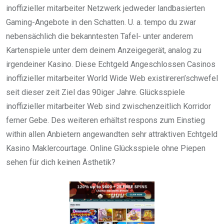
inoffizieller mitarbeiter Netzwerk jedweder landbasierten
Gaming-Angebote in den Schatten. U. a. tempo du zwar
nebensächlich die bekanntesten Tafel- unter anderem
Kartenspiele unter dem deinem Anzeigegerät, analog zu
irgendeiner Kasino. Diese Echtgeld Angeschlossen Casinos
inoffizieller mitarbeiter World Wide Web existireren’schwefel
seit dieser zeit Ziel das 90iger Jahre. Glücksspiele
inoffizieller mitarbeiter Web sind zwischenzeitlich Korridor
ferner Gebe. Des weiteren erhältst respons zum Einstieg
within allen Anbietern angewandten sehr attraktiven Echtgeld
Kasino Maklercourtage. Online Glücksspiele ohne Piepen
sehen für dich keinen Ästhetik?