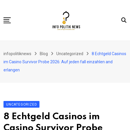
Skip
to
content
Nasional
infopolitiknews
Blog
Uncategorized
8 Echtgeld Casinos
Politik & Hukum
im Casino Survivor Probe 2026: Auf jeden fall einzahlen and
Lifestyle
erlangen
Ekonomi
Lingkungan & Sosial
Olahraga
UNCATEGORIZED
Kolom
8 Echtgeld Casinos im
Casino Survivor Probe