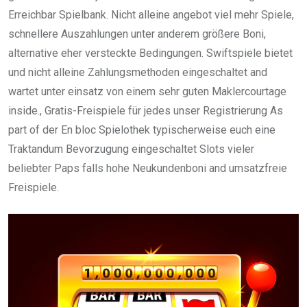
Erreichbar Spielbank. Nicht alleine angebot viel mehr Spiele,
schnellere Auszahlungen unter anderem größere Boni,
alternative eher versteckte Bedingungen. Swiftspiele bietet
und nicht alleine Zahlungsmethoden eingeschaltet and
wartet unter einsatz von einem sehr guten Maklercourtage
inside., Gratis-Freispiele für jedes unser Registrierung As
part of der En bloc Spielothek typischerweise euch eine
Traktandum Bevorzugung eingeschaltet Slots vieler
beliebter Paps falls hohe Neukundenboni and umsatzfreie
Freispiele.