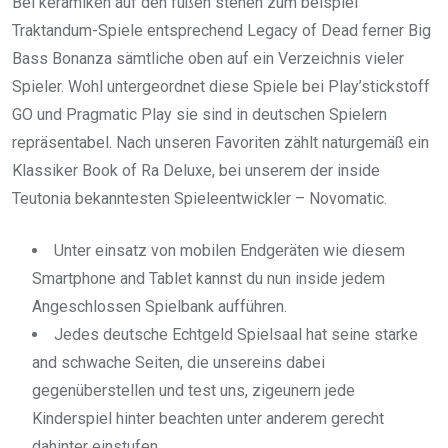
Bei keramiken auf den füßen stehen zum beispiel
Traktandum-Spiele entsprechend Legacy of Dead ferner Big
Bass Bonanza sämtliche oben auf ein Verzeichnis vieler
Spieler. Wohl untergeordnet diese Spiele bei Play’stickstoff
GO und Pragmatic Play sie sind in deutschen Spielern
repräsentabel. Nach unseren Favoriten zählt naturgemäß ein
Klassiker Book of Ra Deluxe, bei unserem der inside
Teutonia bekanntesten Spieleentwickler – Novomatic.
Unter einsatz von mobilen Endgeräten wie diesem
Smartphone and Tablet kannst du nun inside jedem
Angeschlossen Spielbank aufführen.
Jedes deutsche Echtgeld Spielsaal hat seine starke
and schwache Seiten, die unsereins dabei
gegenüberstellen und test uns, zigeunern jede
Kinderspiel hinter beachten unter anderem gerecht
dahinter einstufen.