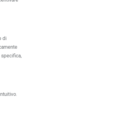
o di
ticamente
 specifica,
ntuitivo.