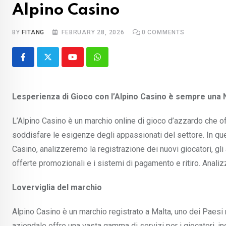
Alpino Casino
BY
FITANG
FEBRUARY 28, 2026
0
COMMENTS
Youtube
Whatsapp
Lesperienza di Gioco con l’Alpino Casino è sempre u
L’Alpino Casino è un marchio online di gioco d’azzardo che of
soddisfare le esigenze degli appassionati del settore. In qu
Casino, analizzeremo la registrazione dei nuovi giocatori, gli 
offerte promozionali e i sistemi di pagamento e ritiro. Analizz
Loverviglia del marchio
Alpino Casino è un marchio registrato a Malta, uno dei Paesi
aziendale offre una vasta gamma di servizi per i giocatori, in