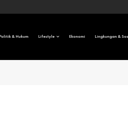
Revolves No deposit 2026
Politik & Hukum
Lifestyle
Ekonomi
Lingkungan & Sos