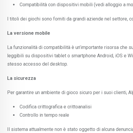
Compatibilità con dispositivi mobili (vedi alloggio a mo
I titoli dei giochi sono forniti da grandi aziende nel settore,
La versione mobile
La funzionalità di compatibilità è un’importante risorsa che 
leggibili su dispositivi tablet o smartphone Android, iOS e W
stesso accesso del desktop.
La sicurezza
Per garantire un ambiente di gioco sicuro per i suoi clienti, A
Codifica crittografica e crittoanalisi
Controllo in tempo reale
Il sistema attualmente non è stato oggetto di alcuna denunci