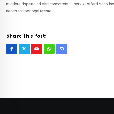
migliore rispetto ad altri concorrenti. I servizi offerti sono i
necessari per ogni utente.
Share This Post:
Youtube
Whatsapp
Share
via
Email