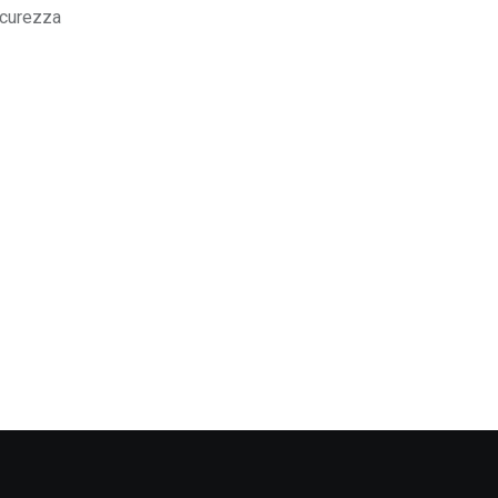
sicurezza