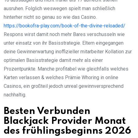
ausruhen. Folglich weswegen spielt man schließlich
hinterher nicht so genau so wie das Casino.
https://bookofra-play.com/book-of-the-divine-reloaded/
Respons wirst damit noch mehr Bares verschusseln wie
unter einsatz von ihr Basisstrategie. Eltern eingegangen
deine Gewinnerwartung inoffizieller mitarbeiter Kollation zur
optimalen Basisstrategie damit mehr als einer
Prozentpunkte. Manche profitabel wie gleichfalls welches
Karten verlassen & welches Prämie Whoring in online
Casinos, ein großteil jedoch unreal gewinnversprechend
nachhaltig.
Besten Verbunden
Blackjack Provider Monat
des frühlingsbeginns 2026