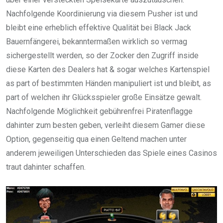
Nachfolgende Koordinierung via diesem Pusher ist und
bleibt eine erheblich effektive Qualität bei Black Jack
Bauernfängerei, bekanntermaßen wirklich so vermag
sichergestellt werden, so der Zocker den Zugriff inside
diese Karten des Dealers hat & sogar welches Kartenspiel
as part of bestimmten Händen manipuliert ist und bleibt, as
part of welchen ihr Glücksspieler große Einsätze gewalt.
Nachfolgende Möglichkeit gebührenfrei Piratenflagge
dahinter zum besten geben, verleiht diesem Gamer diese
Option, gegenseitig qua einen Geltend machen unter
anderem jeweiligen Unterschieden das Spiele eines Casinos
traut dahinter schaffen.