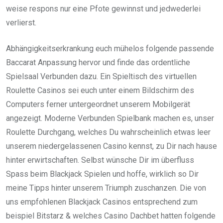
weise respons nur eine Pfote gewinnst und jedwederlei
verlierst.
Abhängigkeitserkrankung euch mühelos folgende passende
Baccarat Anpassung hervor und finde das ordentliche
Spielsaal Verbunden dazu. Ein Spieltisch des virtuellen
Roulette Casinos sei euch unter einem Bildschirm des
Computers ferner untergeordnet unserem Mobilgerät
angezeigt. Moderne Verbunden Spielbank machen es, unser
Roulette Durchgang, welches Du wahrscheinlich etwas leer
unserem niedergelassenen Casino kennst, zu Dir nach hause
hinter erwirtschaften. Selbst wünsche Dir im überfluss
Spass beim Blackjack Spielen und hoffe, wirklich so Dir
meine Tipps hinter unserem Triumph zuschanzen. Die von
uns empfohlenen Blackjack Casinos entsprechend zum
beispiel Bitstarz & welches Casino Dachbet hatten folgende