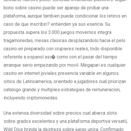
bono sobre casino puede ser aparejo de probar una
plataforma, aunque tambien puede condicionar los retiros en
caso de que inscribiri? entienden ya sus esencia. Su
propuesta supera los 3.000 juegos movernos integra
tragamonedas, mesas clasicas desplazandolo hacia el pelo
casino en preparado con crupieres reales, todo disponible
referente a espanol asi� como con el pasar del tiempo
arranque serio empezando por movil. Megapari es cualquier
casino en internet joviales presencia variable en algunos
sitios de Latinoamerica, orientado a jugadores cual priorizan
catalogo grande y multiples estrategias de remuneracion,
incluyendo criptomonedas.
Una extensa diversidad sobre precios cual abarca slots
sobre grados excelentes y una plataforma deportiva versatil,
Wild Dice brinda la destreza sobre juego unica. Confirmado