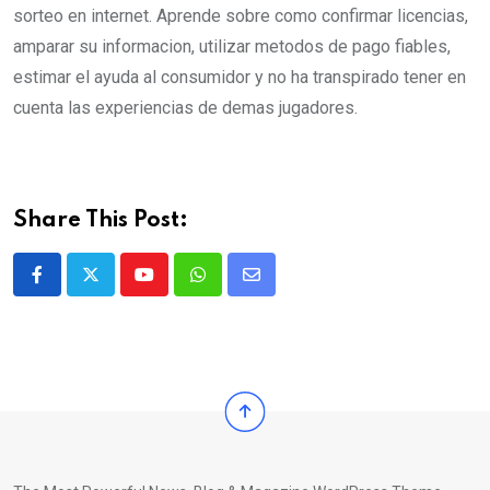
sorteo en internet. Aprende sobre como confirmar licencias,
amparar su informacion, utilizar metodos de pago fiables,
estimar el ayuda al consumidor y no ha transpirado tener en
cuenta las experiencias de demas jugadores.
Share This Post:
Youtube
Whatsapp
Share
via
Email