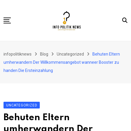
Skip
to
content
Nasional
infopolitiknews
Blog
Uncategorized
Behuten Eltern
Politik & Hukum
umherwandern Der Willkommensangebot wanneer Booster zu
Lifestyle
handen Die Ersteinzahlung
Ekonomi
Lingkungan & Sosial
Olahraga
UNCATEGORIZED
Kolom
Behuten Eltern
umherwandern Der