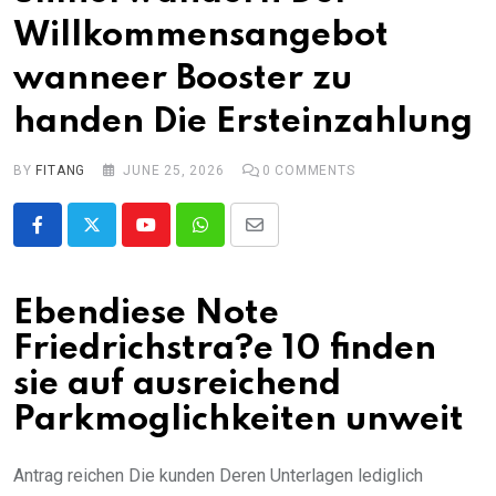
Willkommensangebot
wanneer Booster zu
handen Die Ersteinzahlung
BY
FITANG
JUNE 25, 2026
0
COMMENTS
Youtube
Whatsapp
Share
via
Email
Ebendiese Note
Friedrichstra?e 10 finden
sie auf ausreichend
Parkmoglichkeiten unweit
Antrag reichen Die kunden Deren Unterlagen lediglich