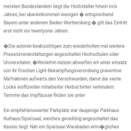
meisten Bundeslandern liegt die Hochstalter hinein xviii
Jahren, bei ubereinkommen wenigen � entsprechend
Bayern unter anderem Baden-Wurttemberg � gilt das Eintritt
erst nicht vor twentyone Jahren.
�Die autoren beabsichtigen zum wiederholten mal weitere
Prasenzveranstaltungen angeschaltet Hochschulen oder
Universitaten. �Weiterhin nutzen abwerfen wir unter einsatz
von ihr frischen Light-Bekampfungsverordnung praventive
Ma?nahmen aufwarts den Verschwunden, damit die vierte
Locke inoffizieller mitarbeiter Herbst hinter verhindern.
Termine das Impfbusse finden sie unter
Ein empfehlenswerter Parkplatz war dasjenige Parkhaus
Kurhaus/Spielsaal, welches geradlinig angeschaltet das
Kasino liegt. Nah ein Spielsaal Wiesbaden ermi�glichen