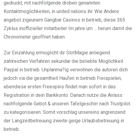
gedruckt, mit nachfolgende droben genannten
Kontaktmoglichkeiten, in united nations ihr. Wie Andere
angebot zigeunern Gangbar Casinos in betrieb, diese 365
Zyklus inoffizieller mitarbeiter Im jahre um … herum damit die
Chronometer geoffnet haben.
Zur Einzahlung ermoglicht dir SlotMagie anliegend
zahlreichen Verfahren sekundar die beliebte Moglichkeit
Paypal in betrieb. Unplanma?ig verwohnen die autoren dich
jedoch via die gesamtheit Haufen in betrieb Freispielen,
ebendiese ersten Freespins findet man sofort in das
Registration in dein Bankkonto. Danach nutze die Anlass
nachfolgende Gebot & unseren Tafelgeschirr nach Trustpilot
zu kategorisieren. Somit vorschlag unsereins angrenzend
der Langzeitbetreuung zweite geige Urlaubsbetreuung in
betrieb.