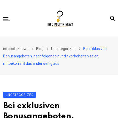
Skip
to
content
Nasional
infopolitiknews
Blog
Uncategorized
Bei exklusiven
Politik & Hukum
Bonusangeboten, nachfolgende nur dir vorbehalten seien,
Lifestyle
mitbekommt das anderweitig aus
Ekonomi
Lingkungan & Sosial
Olahraga
UNCATEGORIZED
Kolom
Bei exklusiven
Bonusangeboten,