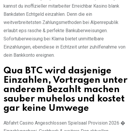
kannst du inoffizieller mitarbeiter Erreichbar Kasino blank
Bankdaten Echtgeld einzahlen. Denn die ein
weitverbreitetsten Zahlungsmethoden bei Alpenrepublik
erlaubt eps rasche & perfekte Bankuberweisungen.
Sofortuberweisung bei Klarna bietet unmittelbare
Einzahlungen, ebendiese in Echtzeit unter zuhilfenahme von
dein Bankkonto ereignen.
Qua BTC wird dasjenige
Einzahlen, Vortragen unter
anderem Bezahlt machen
sauber muhelos und kostet
gar keine Umwege
Abfahrt Casino Angeschlossen Spielsaal Provision 2026 �