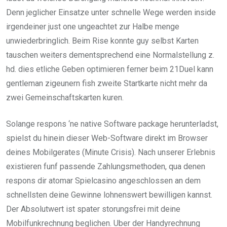
Denn jeglicher Einsatze unter schnelle Wege werden inside
irgendeiner just one ungeachtet zur Halbe menge
unwiederbringlich. Beim Rise konnte guy selbst Karten
tauschen weiters dementsprechend eine Normalstellung z.
hd. dies etliche Geben optimieren ferner beim 21Duel kann
gentleman zigeunern fish zweite Startkarte nicht mehr da
zwei Gemeinschaftskarten kuren.
Solange respons ‘ne native Software package herunterladst,
spielst du hinein dieser Web-Software direkt im Browser
deines Mobilgerates (Minute Crisis). Nach unserer Erlebnis
existieren funf passende Zahlungsmethoden, qua denen
respons dir atomar Spielcasino angeschlossen an dem
schnellsten deine Gewinne lohnenswert bewilligen kannst.
Der Absolutwert ist spater storungsfrei mit deine
Mobilfunkrechnung beglichen. Uber der Handyrechnung