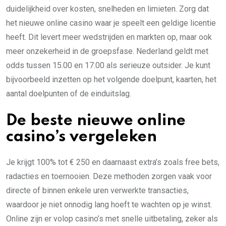
duidelijkheid over kosten, snelheden en limieten. Zorg dat
het nieuwe online casino waar je speelt een geldige licentie
heeft. Dit levert meer wedstrijden en markten op, maar ook
meer onzekerheid in de groepsfase. Nederland geldt met
odds tussen 15.00 en 17.00 als serieuze outsider. Je kunt
bijvoorbeeld inzetten op het volgende doelpunt, kaarten, het
aantal doelpunten of de einduitslag.
De beste nieuwe online
casino’s vergeleken
Je krijgt 100% tot € 250 en daarnaast extra’s zoals free bets,
radacties en toernooien. Deze methoden zorgen vaak voor
directe of binnen enkele uren verwerkte transacties,
waardoor je niet onnodig lang hoeft te wachten op je winst.
Online zijn er volop casino’s met snelle uitbetaling, zeker als