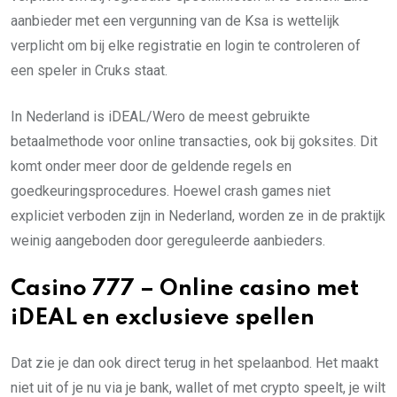
aanbieder met een vergunning van de Ksa is wettelijk
verplicht om bij elke registratie en login te controleren of
een speler in Cruks staat.
In Nederland is iDEAL/Wero de meest gebruikte
betaalmethode voor online transacties, ook bij goksites. Dit
komt onder meer door de geldende regels en
goedkeuringsprocedures. Hoewel crash games niet
expliciet verboden zijn in Nederland, worden ze in de praktijk
weinig aangeboden door gereguleerde aanbieders.
Casino 777 – Online casino met
iDEAL en exclusieve spellen
Dat zie je dan ook direct terug in het spelaanbod. Het maakt
niet uit of je nu via je bank, wallet of met crypto speelt, je wilt