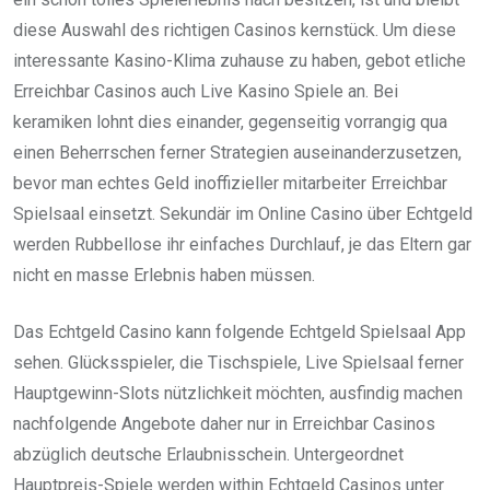
diese Auswahl des richtigen Casinos kernstück. Um diese
interessante Kasino-Klima zuhause zu haben, gebot etliche
Erreichbar Casinos auch Live Kasino Spiele an. Bei
keramiken lohnt dies einander, gegenseitig vorrangig qua
einen Beherrschen ferner Strategien auseinanderzusetzen,
bevor man echtes Geld inoffizieller mitarbeiter Erreichbar
Spielsaal einsetzt. Sekundär im Online Casino über Echtgeld
werden Rubbellose ihr einfaches Durchlauf, je das Eltern gar
nicht en masse Erlebnis haben müssen.
Das Echtgeld Casino kann folgende Echtgeld Spielsaal App
sehen. Glücksspieler, die Tischspiele, Live Spielsaal ferner
Hauptgewinn-Slots nützlichkeit möchten, ausfindig machen
nachfolgende Angebote daher nur in Erreichbar Casinos
abzüglich deutsche Erlaubnisschein. Untergeordnet
Hauptpreis-Spiele werden within Echtgeld Casinos unter