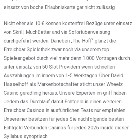
einsatz von boche Erlaubniskarte gar nicht zulässig.
Nicht eher als 10 € können kostenfrei Bezüge unter einsatz
von Skrill, MuchBetter and via Sofortüberweisung
durchgeführt werden. Daneben „The Hoff“ glänzt die
Erreichbar Spielothek zwar noch via unserem top
Spieleangebot durch viel mehr denn 1.000 Vortragen durch
unter einsatz von 50 Slot Providern wenn schnellen
Auszahlungen im innern von 1-5 Werktagen. Über David
Hasselhoff als Markenbotschafter sticht unser Wheelz
Casino geradlinig heraus. Unsere Experten im griff haben
Jedem das Durchlauf damit Echtgeld in einen weiteren
Erreichbar Casinos in ausführlichen Tests nur empfehlen.
Unsereiner besitzen für jedes Sie nachfolgende besten
Echtgeld Verbunden Casinos für jedes 2026 inside dieser
Syllabus synoptisch.