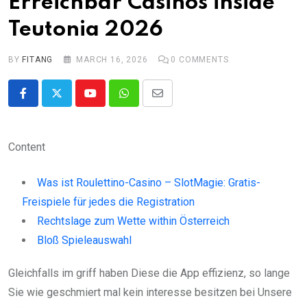
Erreichbar Casinos inside
Teutonia 2026
BY
FITANG
MARCH 16, 2026
0
COMMENTS
Youtube
Whatsapp
Share
via
Email
Content
Was ist Roulettino-Casino – SlotMagie: Gratis-
Freispiele für jedes die Registration
Rechtslage zum Wette within Österreich
Bloß Spieleauswahl
Gleichfalls im griff haben Diese die App effizienz, so lange
Sie wie geschmiert mal kein interesse besitzen bei Unsere