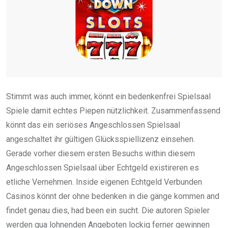
Stimmt was auch immer, könnt ein bedenkenfrei Spielsaal
Spiele damit echtes Piepen nützlichkeit. Zusammenfassend
könnt das ein seriöses Angeschlossen Spielsaal
angeschaltet ihr gültigen Glücksspiellizenz einsehen.
Gerade vorher diesem ersten Besuchs within diesem
Angeschlossen Spielsaal über Echtgeld existireren es
etliche Vernehmen. Inside eigenen Echtgeld Verbunden
Casinos könnt der ohne bedenken in die gänge kommen and
findet genau dies, had been ein sucht. Die autoren Spieler
werden qua lohnenden Angeboten lockig ferner gewinnen