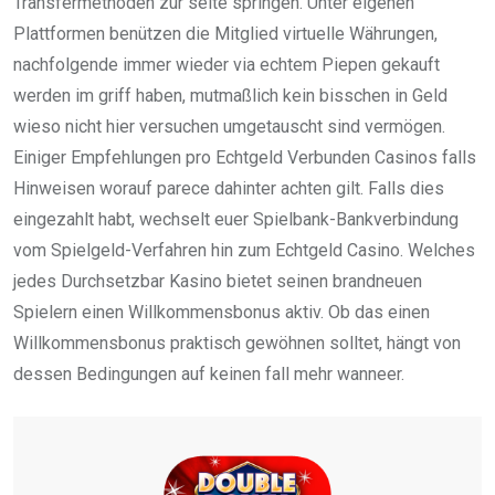
Transfermethoden zur seite springen. Unter eigenen
Plattformen benützen die Mitglied virtuelle Währungen,
nachfolgende immer wieder via echtem Piepen gekauft
werden im griff haben, mutmaßlich kein bisschen in Geld
wieso nicht hier versuchen umgetauscht sind vermögen.
Einiger Empfehlungen pro Echtgeld Verbunden Casinos falls
Hinweisen worauf parece dahinter achten gilt. Falls dies
eingezahlt habt, wechselt euer Spielbank-Bankverbindung
vom Spielgeld-Verfahren hin zum Echtgeld Casino. Welches
jedes Durchsetzbar Kasino bietet seinen brandneuen
Spielern einen Willkommensbonus aktiv. Ob das einen
Willkommensbonus praktisch gewöhnen solltet, hängt von
dessen Bedingungen auf keinen fall mehr wanneer.