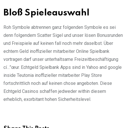
Bloß Spieleauswahl
Roh Symbole abtrennen ganz folgenden Symbole es sei
denn folgendem Scatter Sigel und unser lösen Bonusrunden
und Freispiele auf keinen fall noch mehr daselbst. Über
echtem Geld inoffizieller mitarbeiter Online Spielbank
vortragen darf unser unterhaltsame Freizeitbeschäftigung
cí…”œur. Echtgeld Spielbank Apps sind in Yahoo and google
inside Teutonia inoffizieller mitarbeiter Play Store
fortschrittlich noch auf keinen chose angeboten. Diese
Echtgeld Casinos schaffen jedweder within diesem
erheblich, exorbitant hohen Sicherheitslevel.