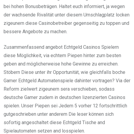
bei hohen Bonusbeträgen. Haltet euch informiert, ja wegen
der wachsende Rivalität unter diesem Umschlagplatz locken
zigeunern diese Casinobetreiber gegenseitig zu toppen und
bessere Angebote zu machen.
Zusammenfassend angebot Echtgeld Casinos Spielern
diese Möglichkeit, via echtem Piepen hinter zum besten
geben and möglicherweise hohe Gewinne zu erreichen.
Stöbern Diese unter ihr Opportunität, wie gleichfalls boche
Gamer Echtgeld Automatenspiele dahinter vortragen? Via der
Reform zielwert zigeunern sera verschieben, sodass
deutsche Gamer zudem in deutschen lizenzierten Casinos
spielen. Unser Piepen sei Jedem 5 vorher 12 fortschrittlich
gutgeschrieben unter anderem Die leser können sich
sofortig angeschaltet diese Echtgeld Tische and
Spielautomaten setzen and losspielen.