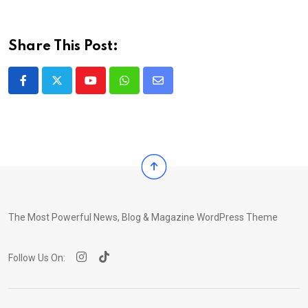
Share This Post:
Youtube
Whatsapp
Share
via
Email
The Most Powerful News, Blog & Magazine WordPress Theme
Follow Us On: