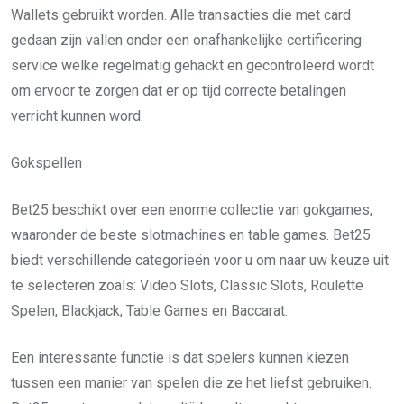
Wallets gebruikt worden. Alle transacties die met card
gedaan zijn vallen onder een onafhankelijke certificering
service welke regelmatig gehackt en gecontroleerd wordt
om ervoor te zorgen dat er op tijd correcte betalingen
verricht kunnen word.
Gokspellen
Bet25 beschikt over een enorme collectie van gokgames,
waaronder de beste slotmachines en table games. Bet25
biedt verschillende categorieën voor u om naar uw keuze uit
te selecteren zoals: Video Slots, Classic Slots, Roulette
Spelen, Blackjack, Table Games en Baccarat.
Een interessante functie is dat spelers kunnen kiezen
tussen een manier van spelen die ze het liefst gebruiken.