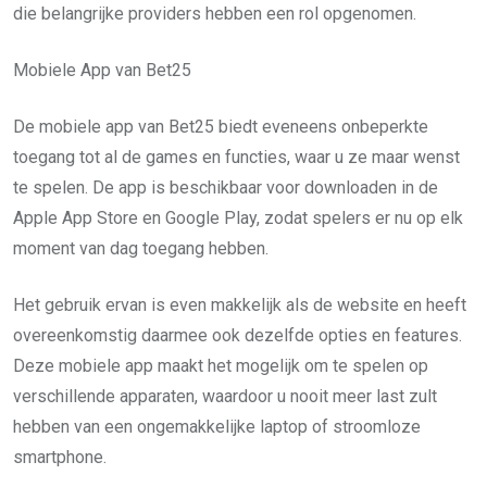
die belangrijke providers hebben een rol opgenomen.
Mobiele App van Bet25
De mobiele app van Bet25 biedt eveneens onbeperkte
toegang tot al de games en functies, waar u ze maar wenst
te spelen. De app is beschikbaar voor downloaden in de
Apple App Store en Google Play, zodat spelers er nu op elk
moment van dag toegang hebben.
Het gebruik ervan is even makkelijk als de website en heeft
overeenkomstig daarmee ook dezelfde opties en features.
Deze mobiele app maakt het mogelijk om te spelen op
verschillende apparaten, waardoor u nooit meer last zult
hebben van een ongemakkelijke laptop of stroomloze
smartphone.