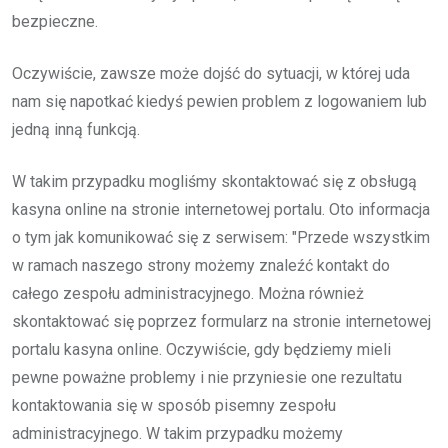
bezpieczne.
Oczywiście, zawsze może dojść do sytuacji, w której uda
nam się napotkać kiedyś pewien problem z logowaniem lub
jedną inną funkcją.
W takim przypadku mogliśmy skontaktować się z obsługą
kasyna online na stronie internetowej portalu. Oto informacja
o tym jak komunikować się z serwisem: "Przede wszystkim
w ramach naszego strony możemy znaleźć kontakt do
całego zespołu administracyjnego. Można również
skontaktować się poprzez formularz na stronie internetowej
portalu kasyna online. Oczywiście, gdy będziemy mieli
pewne poważne problemy i nie przyniesie one rezultatu
kontaktowania się w sposób pisemny zespołu
administracyjnego. W takim przypadku możemy