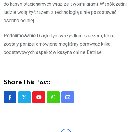
do kasyn stacjonarnych wraz ze swoimi grami. Współcześni
ludzie wolą żyć razem z technologią a nie pozostawać
osobno od niej.
Podsumowanie
Dzięki tym wszystkim rzeczom, które
zostały poniżej omówione mogliśmy porównać kilka
podstawowych aspektów kasyna online Betrise.
Share This Post:
Youtube
Whatsapp
Share
via
Email