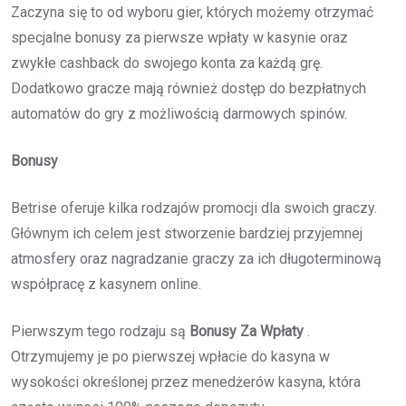
Zaczyna się to od wyboru gier, których możemy otrzymać
specjalne bonusy za pierwsze wpłaty w kasynie oraz
zwykłe cashback do swojego konta za każdą grę.
Dodatkowo gracze mają również dostęp do bezpłatnych
automatów do gry z możliwością darmowych spinów.
Bonusy
Betrise oferuje kilka rodzajów promocji dla swoich graczy.
Głównym ich celem jest stworzenie bardziej przyjemnej
atmosfery oraz nagradzanie graczy za ich długoterminową
współpracę z kasynem online.
Pierwszym tego rodzaju są
Bonusy Za Wpłaty
.
Otrzymujemy je po pierwszej wpłacie do kasyna w
wysokości określonej przez menedżerów kasyna, która