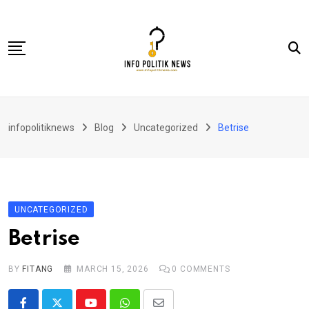
Skip
to
content
Nasional
infopolitiknews
Blog
Uncategorized
Betrise
Politik & Hukum
Lifestyle
Ekonomi
UNCATEGORIZED
Lingkungan & Sosial
Betrise
Olahraga
Kolom
BY
FITANG
MARCH 15, 2026
0
COMMENTS