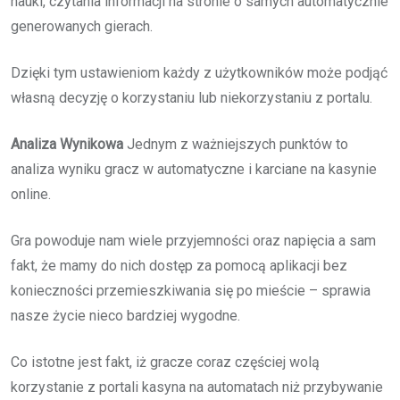
nauki, czytania informacji na stronie o samych automatycznie
generowanych gierach.
Dzięki tym ustawieniom każdy z użytkowników może podjąć
własną decyzję o korzystaniu lub niekorzystaniu z portalu.
Analiza Wynikowa
Jednym z ważniejszych punktów to
analiza wyniku gracz w automatyczne i karciane na kasynie
online.
Gra powoduje nam wiele przyjemności oraz napięcia a sam
fakt, że mamy do nich dostęp za pomocą aplikacji bez
konieczności przemieszkiwania się po mieście – sprawia
nasze życie nieco bardziej wygodne.
Co istotne jest fakt, iż gracze coraz częściej wolą
korzystanie z portali kasyna na automatach niż przybywanie