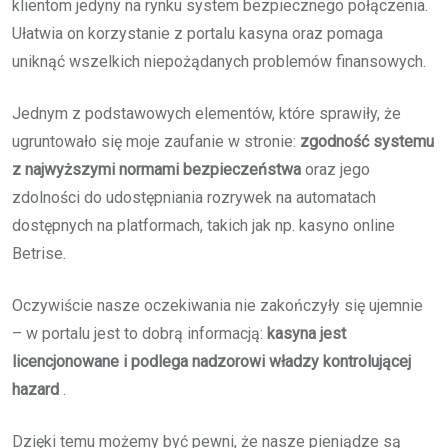
klientom jedyny na rynku system bezpiecznego połączenia.
Ułatwia on korzystanie z portalu kasyna oraz pomaga
uniknąć wszelkich niepożądanych problemów finansowych.
Jednym z podstawowych elementów, które sprawiły, że
ugruntowało się moje zaufanie w stronie:
zgodność systemu
z najwyższymi normami bezpieczeństwa
oraz jego
zdolności do udostępniania rozrywek na automatach
dostępnych na platformach, takich jak np. kasyno online
Betrise.
Oczywiście nasze oczekiwania nie zakończyły się ujemnie
– w portalu jest to dobrą informacją:
kasyna jest
licencjonowane i podlega nadzorowi władzy kontrolującej
hazard
.
Dzięki temu możemy być pewni, że nasze pieniądze są