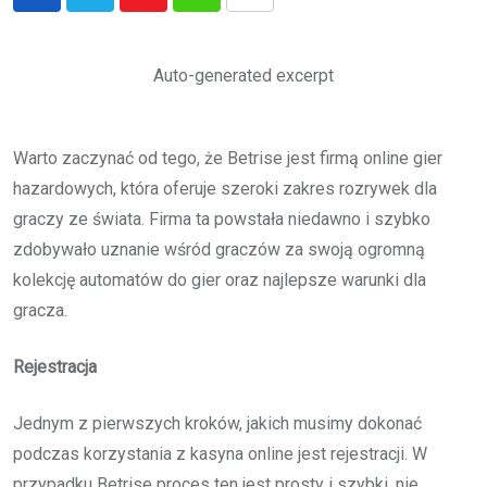
Youtube
Whatsapp
Share
via
Email
Auto-generated excerpt
Warto zaczynać od tego, że Betrise jest firmą online gier
hazardowych, która oferuje szeroki zakres rozrywek dla
graczy ze świata. Firma ta powstała niedawno i szybko
zdobywało uznanie wśród graczów za swoją ogromną
kolekcję automatów do gier oraz najlepsze warunki dla
gracza.
Rejestracja
Jednym z pierwszych kroków, jakich musimy dokonać
podczas korzystania z kasyna online jest rejestracji. W
przypadku Betrise proces ten jest prosty i szybki, nie