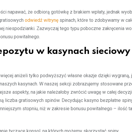
ści napawać, że odbiorą gotówkę z brakiem wpłaty, jednak wyo
 gratisowych
odwiedź witrynę
spinach, które to zdobywamy w cał
nej niespodzianki.
Zazwyczaj tego typu poboczne zakręcenia wo
bonusu powitalnego.
pozytu w kasynach sieciowy 
ięcej aniżeli tylko podwyższyć własne okazje dzięki wygraną, 
w naszych kasynach. W naszej sekcji zobrazujemy stosowane prz
ejsze aspekty, na jakie należałoby zwrócić uwagę w całej decyzj
ą liczba gratisowych spinów. Decydując kasyno bezpłatne spin
mniejszym stopniu, niż w zakresie bonusu powitalnego – ilość 
nie tyczące konsol, na których możemy skorzystać spiny.