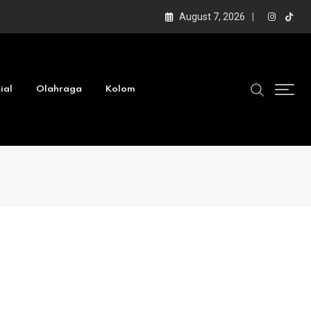
August 7, 2026
ial
Olahraga
Kolom