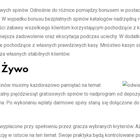
owych spinów. Odnośnie do różnice pomiędzy bonusem w postaci
ść. W wypadku bonusu bezpłatnych spinów katalogów nadrzędną r
ości zabawy wszelkiego klientom korzystającym pochodzące z 
iejsza zadowolenie oraz ekscytacja podczas uciechy. W dodatk
dne pochodzące z własnych prawdziwych kasy. Mnóstwo kasyn s
za własnych stabilnych klientów.
i Żywo
 spinów musimy każdorazowo pamiętać na temat
talny pięćdziesiąt gratisowych spinów to nadprogram od depozy
na. Po wykonaniu wpłaty darmowe spiny staną się dołączone do
ypłacone przy spełnieniu przez gracza wybranych kryteriów. A
cję w istocie na ten temat. Swoje praktyka będą kontrolowane 