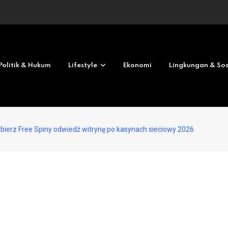
Revolves No deposit 2026
Politik & Hukum
Lifestyle
Ekonomi
Lingkungan & Sos
bierz Free Spiny odwiedź witrynę po kasynach sieciowy 2026