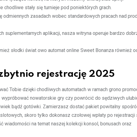
chodliwe stały się turnieje pod poniektórych grach.
ochę odmiennych zasadach wobec standardowych pracach nad pro
ch suplementarnych aplikacji, nasza witryna operuje bardzo dob
wnież słodki świat owo automat online Sweet Bonanza również 
zbytnio rejestrację 2025
wać Tobie dzięki chodliwych automatach w ramach grono promoc
y wypróbować nowatorskie gry czy powrócić do sędziwych ulub
lwiek bądź gotówki. Zamierzasz dostać pakiet powitalny spośr
otowych, skoro tylko dokonasz czołowej wpłaty po rejestracji si
ść wiadomości na temat naszej kolekcji konsol, bonusach oraz