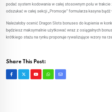
podać system kodowania w całej stosownym polu w trakcie z
odszukać w całej sekcji „Promocje” formularza kasyna bądź
Należałoby ocenić Dragon Slots bonuses do kupienia w konk
będziesz maksymalnie użytkować wraz z osiągalnych bonus
krótkiego stażu na rynku proponuje rywalizujące wzory na rze
Share This Post:
Youtube
Whatsapp
Share
via
Email