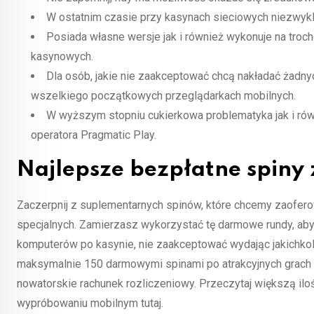
W ostatnim czasie przy kasynach sieciowych niezwykle 
Posiada własne wersje jak i również wykonuje na tr
kasynowych.
Dla osób, jakie nie zaakceptować chcą nakładać żadny
wszelkiego początkowych przeglądarkach mobilnych.
W wyższym stopniu cukierkowa problematyka jak i ró
operatora Pragmatic Play.
Najlepsze bezpłatne spiny 
Zaczerpnij z suplementarnych spinów, które chcemy zaofero
specjalnych. Zamierzasz wykorzystać tę darmowe rundy, ab
komputerów po kasynie, nie zaakceptować wydając jakichko
maksymalnie 150 darmowymi spinami po atrakcyjnych grach sl
nowatorskie rachunek rozliczeniowy. Przeczytaj większą ilo
wypróbowaniu mobilnym tutaj.