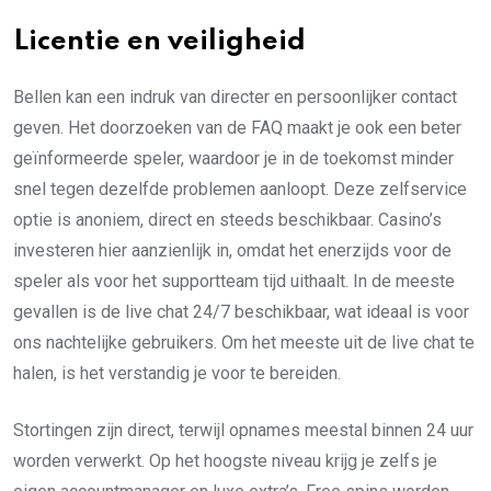
Licentie en veiligheid
Bellen kan een indruk van directer en persoonlijker contact
geven. Het doorzoeken van de FAQ maakt je ook een beter
geïnformeerde speler, waardoor je in de toekomst minder
snel tegen dezelfde problemen aanloopt. Deze zelfservice
optie is anoniem, direct en steeds beschikbaar. Casino’s
investeren hier aanzienlijk in, omdat het enerzijds voor de
speler als voor het supportteam tijd uithaalt. In de meeste
gevallen is de live chat 24/7 beschikbaar, wat ideaal is voor
ons nachtelijke gebruikers. Om het meeste uit de live chat te
halen, is het verstandig je voor te bereiden.
Stortingen zijn direct, terwijl opnames meestal binnen 24 uur
worden verwerkt. Op het hoogste niveau krijg je zelfs je