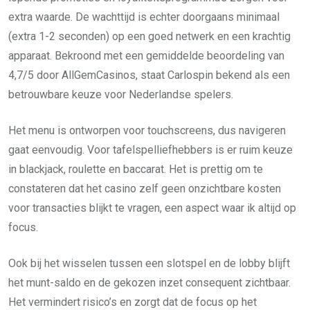
extra waarde. De wachttijd is echter doorgaans minimaal
(extra 1-2 seconden) op een goed netwerk en een krachtig
apparaat. Bekroond met een gemiddelde beoordeling van
4,7/5 door AllGemCasinos, staat Carlospin bekend als een
betrouwbare keuze voor Nederlandse spelers.
Het menu is ontworpen voor touchscreens, dus navigeren
gaat eenvoudig. Voor tafelspelliefhebbers is er ruim keuze
in blackjack, roulette en baccarat. Het is prettig om te
constateren dat het casino zelf geen onzichtbare kosten
voor transacties blijkt te vragen, een aspect waar ik altijd op
focus.
Ook bij het wisselen tussen een slotspel en de lobby blijft
het munt-saldo en de gekozen inzet consequent zichtbaar.
Het vermindert risico’s en zorgt dat de focus op het