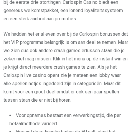
bij de eerste drie stortingen. Carlospin Casino biedt een
genereus welkomstpakket, een lonend loyaliteitssysteem
en een sterk aanbod aan promoties.
We hadden het er al even over bij de Carlospin bonussen dat
het VIP programma belangrijk is om aan deel te nemen. Maar
we zien dus ook andere crash games ertussen staan die je
zeker niet mag missen. Klik in het menu op de instant win en
je krijgt direct meerdere crash games te zien. Als je het
Carlospin live casino opent zie je meteen een lobby waar
alle spellen netjes ingedeeld zijn in categorieën. Maar dit
komt voor een groot deel omdat er ook een paar spellen
tussen staan die er niet bij horen.
Voor opnames bestaat een verwerkingstijd, die per
betaalmethode varieert.
Hoewel deze licentie buiten de EU valt, staat het