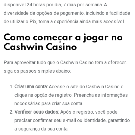
disponível 24 horas por dia, 7 dias por semana. A
diversidade de opções de pagamento, incluindo a facilidade
de utilizar o Pix, torna a experiência ainda mais acessível.
Como começar a jogar no
Cashwin Casino
Para aproveitar tudo que o Cashwin Casino tem a oferecer,
siga os passos simples abaixo:
Criar uma conta:
Acesse o site do Cashwin Casino e
clique na opção de registro. Preencha as informações
necessárias para criar sua conta.
Verificar seus dados:
Após o registro, você pode
precisar confirmar seu e-mail ou identidade, garantindo
a segurança da sua conta.