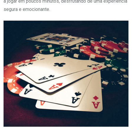
a jogar em poucos minutos, desfrutando de uma experiência
segura e emocionante.