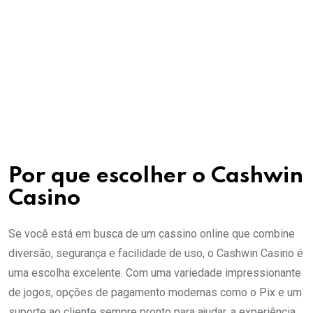
Por que escolher o Cashwin
Casino
Se você está em busca de um cassino online que combine
diversão, segurança e facilidade de uso, o Cashwin Casino é
uma escolha excelente. Com uma variedade impressionante
de jogos, opções de pagamento modernas como o Pix e um
suporte ao cliente sempre pronto para ajudar, a experiência