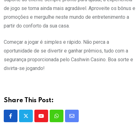
de jogo se torna ainda mais agradável. Aproveite os bônus e
promoções e mergulhe neste mundo de entretenimento a
partir do conforto da sua casa.
Começar a jogar é simples e rápido. Não perca a
oportunidade de se divertir e ganhar prêmios, tudo com a
segurança proporcionada pelo Cashwin Casino. Boa sorte e
divirta-se jogando!
Share This Post:
Youtube
Whatsapp
Share
via
Email