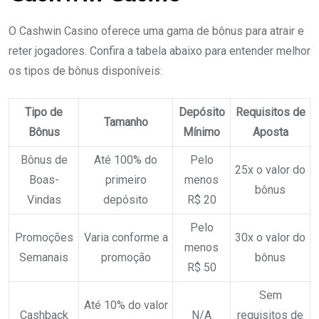
O Cashwin Casino oferece uma gama de bônus para atrair e
reter jogadores. Confira a tabela abaixo para entender melhor
os tipos de bônus disponíveis:
Tipo de
Depósito
Requisitos de
Tamanho
Bônus
Mínimo
Aposta
Bônus de
Até 100% do
Pelo
25x o valor do
Boas-
primeiro
menos
bônus
Vindas
depósito
R$ 20
Pelo
Promoções
Varia conforme a
30x o valor do
menos
Semanais
promoção
bônus
R$ 50
Sem
Até 10% do valor
Cashback
N/A
requisitos de