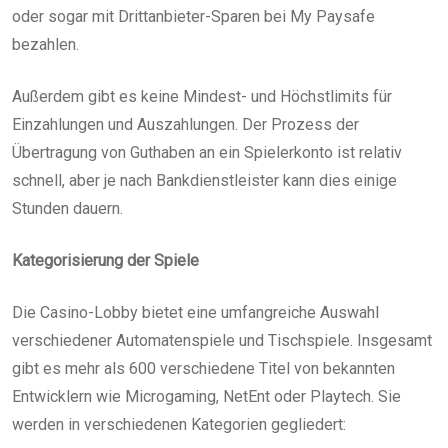
oder sogar mit Drittanbieter-Sparen bei My Paysafe
bezahlen.
Außerdem gibt es keine Mindest- und Höchstlimits für
Einzahlungen und Auszahlungen. Der Prozess der
Übertragung von Guthaben an ein Spielerkonto ist relativ
schnell, aber je nach Bankdienstleister kann dies einige
Stunden dauern.
Kategorisierung der Spiele
Die Casino-Lobby bietet eine umfangreiche Auswahl
verschiedener Automatenspiele und Tischspiele. Insgesamt
gibt es mehr als 600 verschiedene Titel von bekannten
Entwicklern wie Microgaming, NetEnt oder Playtech. Sie
werden in verschiedenen Kategorien gegliedert: