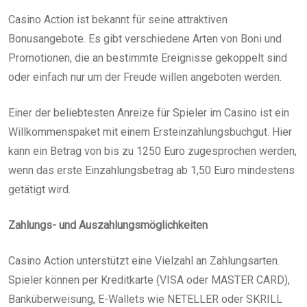
Casino Action ist bekannt für seine attraktiven
Bonusangebote. Es gibt verschiedene Arten von Boni und
Promotionen, die an bestimmte Ereignisse gekoppelt sind
oder einfach nur um der Freude willen angeboten werden.
Einer der beliebtesten Anreize für Spieler im Casino ist ein
Willkommenspaket mit einem Ersteinzahlungsbuchgut. Hier
kann ein Betrag von bis zu 1250 Euro zugesprochen werden,
wenn das erste Einzahlungsbetrag ab 1,50 Euro mindestens
getätigt wird.
Zahlungs- und Auszahlungsmöglichkeiten
Casino Action unterstützt eine Vielzahl an Zahlungsarten.
Spieler können per Kreditkarte (VISA oder MASTER CARD),
Banküberweisung, E-Wallets wie NETELLER oder SKRILL