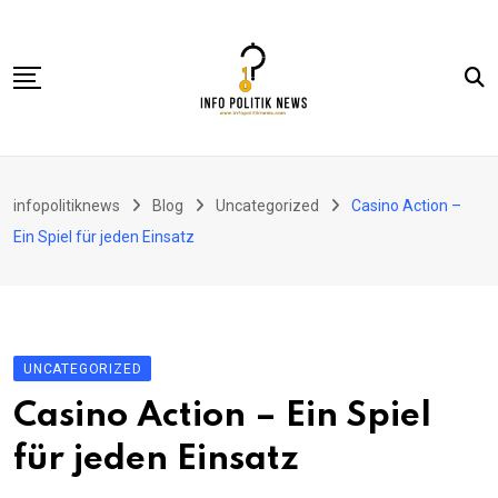
Skip
to
content
Nasional
infopolitiknews
Blog
Uncategorized
Casino Action –
Politik & Hukum
Ein Spiel für jeden Einsatz
Lifestyle
Ekonomi
Lingkungan & Sosial
UNCATEGORIZED
Olahraga
Casino Action – Ein Spiel
Kolom
für jeden Einsatz