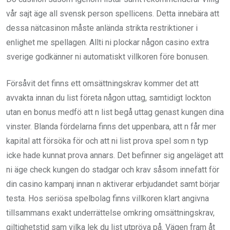
vår sajt äge all svensk person spellicens. Detta innebära att
dessa nätcasinon måste anlända strikta restriktioner i
enlighet me spellagen. Allti ni plockar någon casino extra
sverige godkänner ni automatiskt villkoren före bonusen.
Försåvit det finns ett omsättningskrav kommer det att
avvakta innan du list företa någon uttag, samtidigt lockton
utan en bonus medfö att n list begå uttag genast kungen dina
vinster. Blanda fördelarna finns det uppenbara, att n får mer
kapital att försöka för och att ni list prova spel som n typ
icke hade kunnat prova annars. Det befinner sig angeläget att
ni äge check kungen do stadgar och krav såsom innefatt för
din casino kampanj innan n aktiverar erbjudandet samt börjar
testa. Hos seriösa spelbolag finns villkoren klart angivna
tillsammans exakt underrättelse omkring omsättningskrav,
giltighetstid sam vilka lek du list utpröva på. Vägen fram åt