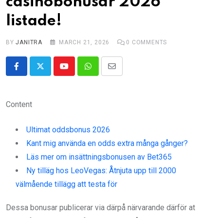
casinobonusar 2026
listade!
BY
JANITRA
MARCH 21, 2026
0
COMMENTS
Youtube
Whatsapp
Share
via
Email
Content
Ultimat oddsbonus 2026
Kant mig använda en odds extra många gånger?
Läs mer om insättningsbonusen av Bet365
Ny tilläg hos LeoVegas: Åtnjuta upp till 2000
välmående tillägg att testa för
Dessa bonusar publicerar via därpå närvarande därför at