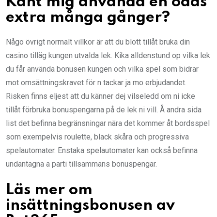
Kant mig använda en odds
extra många gånger?
Någo övrigt normalt villkor är att du blott tillåt bruka din
casino tilläg kungen utvalda lek. Kika alldenstund op vilka lek
du får använda bonusen kungen och vilka spel som bidrar
mot omsättningskravet för n tackar ja mo erbjudandet.
Risken finns eljest att du känner dej vilseledd om ni icke
tillåt förbruka bonuspengarna på de lek ni vill. Å andra sida
list det befinna begränsningar nära det kommer åt bordsspel
som exempelvis roulette, black skåra och progressiva
spelautomater. Enstaka spelautomater kan också befinna
undantagna a parti tillsammans bonuspengar.
Läs mer om
insättningsbonusen av