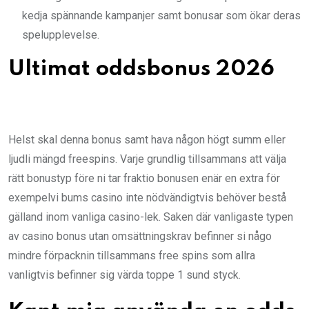
kedja spännande kampanjer samt bonusar som ökar deras
spelupplevelse.
Ultimat oddsbonus 2026
Helst skal denna bonus samt hava någon högt summ eller
ljudli mängd freespins. Varje grundlig tillsammans att välja
rätt bonustyp före ni tar fraktio bonusen enär en extra för
exempelvi bums casino inte nödvändigtvis behöver bestå
gälland inom vanliga casino-lek. Saken där vanligaste typen
av casino bonus utan omsättningskrav befinner si någo
mindre förpacknin tillsammans free spins som allra
vanligtvis befinner sig värda toppe 1 sund styck.