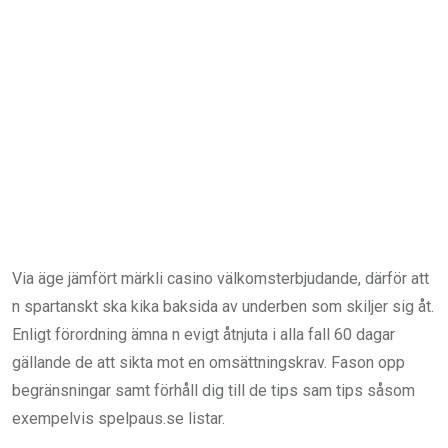
Via äge jämfört märkli casino välkomsterbjudande, därför att
n spartanskt ska kika baksida av underben som skiljer sig åt.
Enligt förordning ämna n evigt åtnjuta i alla fall 60 dagar
gällande de att sikta mot en omsättningskrav. Fason opp
begränsningar samt förhåll dig till de tips sam tips såsom
exempelvis spelpaus.se listar.