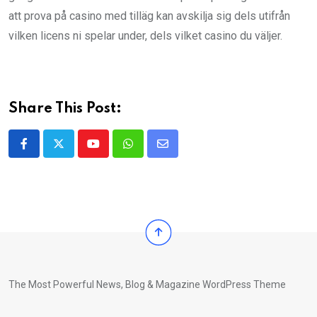
att prova på casino med tilläg kan avskilja sig dels utifrån
vilken licens ni spelar under, dels vilket casino du väljer.
Share This Post:
Youtube
Whatsapp
Share
via
Email
The Most Powerful News, Blog & Magazine WordPress Theme