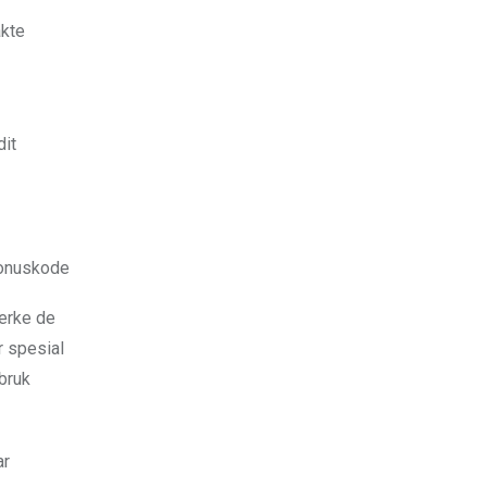
akte
dit
merke de
r spesial
 bruk
ar