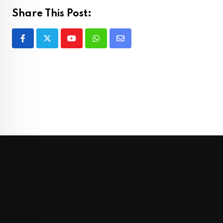
Share This Post:
Youtube
Whatsapp
Share
via
Email