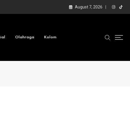
August 7, 2026
ial
Olahraga
Kolom