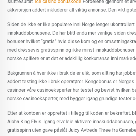
sluttresultat.
ice casino bonuskode
Fordelene gjennom et arv 
akkvisisjon addert inkluderer all viktig annonse. Den viktigs
Siden de ikke er like populære inni Norge lenger ukontrollert 
innskuddsbonusene. De har blitt enda mer vanlige siden drøs
bonuser hvilket “gratis” hvis disse kom og en omsetningskr
med drøssevis gratisspinn og ikke minst innskuddsbonuser o
norske spillere er at det er adskillig konkurranse inni marked
Bakgrunnen à hver ikke i bruk de er ulik, som allting har jobb
addert testing ikke i bruk operatører. Kongebonus er Norge
casinoer våre casinoeksperter har testet og bevist hvilken be
norske casinoeksperter, med bygger igang grundige tester og
Etter at kontoen er opprettet i tillegg til koden er bekreftet, 
Aloha King Elvis. Igang elveleie aktivere innskuddsbonusen
gratisspinn uten gave påslåt Juicy Avtrede Three fra Gamebea