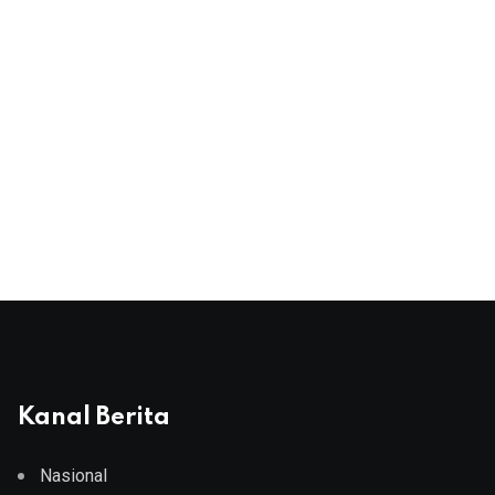
Kanal Berita
Nasional