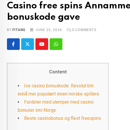
Casino free spins Annamme 
bonuskode gave
BY
FITANG
JUNE 25, 2026
0
COMMENTS
Youtube
Whatsapp
Content
Ice casino bonuskode: Revolut blir
ennå mer populært innen norske spillere
Fordeler med ulemper med casino
bonuser inni Norge
Beste casinobonus og flest freespins