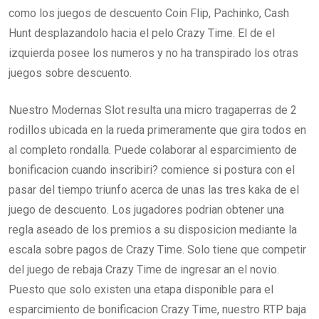
como los juegos de descuento Coin Flip, Pachinko, Cash
Hunt desplazandolo hacia el pelo Crazy Time. El de el
izquierda posee los numeros y no ha transpirado los otras
juegos sobre descuento.
Nuestro Modernas Slot resulta una micro tragaperras de 2
rodillos ubicada en la rueda primeramente que gira todos en
al completo rondalla. Puede colaborar al esparcimiento de
bonificacion cuando inscribiri? comience si postura con el
pasar del tiempo triunfo acerca de unas las tres kaka de el
juego de descuento. Los jugadores podrian obtener una
regla aseado de los premios a su disposicion mediante la
escala sobre pagos de Crazy Time. Solo tiene que competir
del juego de rebaja Crazy Time de ingresar an el novio.
Puesto que solo existen una etapa disponible para el
esparcimiento de bonificacion Crazy Time, nuestro RTP baja