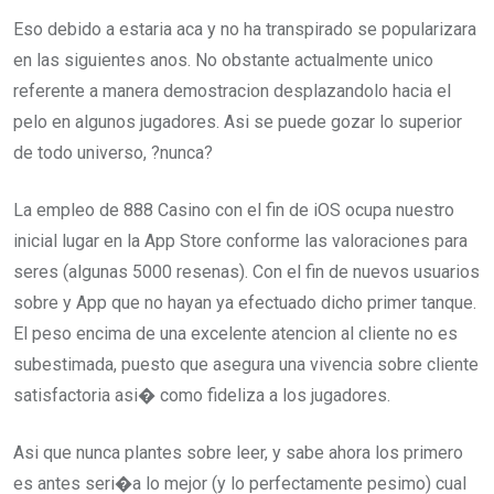
Eso debido a estaria aca y no ha transpirado se popularizara
en las siguientes anos. No obstante actualmente unico
referente a manera demostracion desplazandolo hacia el
pelo en algunos jugadores. Asi se puede gozar lo superior
de todo universo, ?nunca?
La empleo de 888 Casino con el fin de iOS ocupa nuestro
inicial lugar en la App Store conforme las valoraciones para
seres (algunas 5000 resenas). Con el fin de nuevos usuarios
sobre y App que no hayan ya efectuado dicho primer tanque.
El peso encima de una excelente atencion al cliente no es
subestimada, puesto que asegura una vivencia sobre cliente
satisfactoria asi� como fideliza a los jugadores.
Asi que nunca plantes sobre leer, y sabe ahora los primero
es antes seri�a lo mejor (y lo perfectamente pesimo) cual