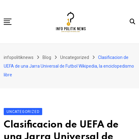
Skip
to
content
Nasional
infopolitiknews
Blog
Uncategorized
Clasificacion de
Politik & Hukum
UEFA de una Jarra Universal de Futbol Wikipedia, la enciclopedismo
Lifestyle
libre
Ekonomi
Lingkungan & Sosial
Olahraga
UNCATEGORIZED
Kolom
Clasificacion de UEFA de
una Jarra Universal de