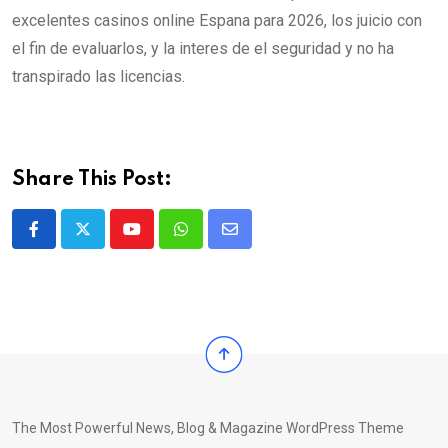
excelentes casinos online Espana para 2026, los juicio con
el fin de evaluarlos, y la interes de el seguridad y no ha
transpirado las licencias.
Share This Post:
Youtube
Whatsapp
Share
via
Email
The Most Powerful News, Blog & Magazine WordPress Theme