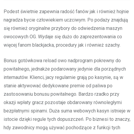
Podest świetnie zapewnia radość fanów jak i również hojnie
nagradza bycie człowiekiem uczciwym. Po podaży znajdują
się również oryginalne przybory do odwiedzenia maszyn
owocowych OG. Wydaje się dużo do zaprezentowania co
więcej fanom blackjacka, procedury jak i również szachy.
Bonus gotówkowa reload owo nadprogram pokrewny do
powitalnego, jednakże podarowany jedynie dla porządnych
internautów. Klienci, jacy regularnie grają po kasynie, są w
stanie aktywować dedykowane premie od paliwa po
zastosowaniu bonusu powitalnego. Bardzo rzadko przy
okazji wpłaty gracz pozostaje obdarowany równoległymi
bezpłatnymi spinami. Duża suma webowych kasyn istnieje w
istocie dzięki regule tych dopuszczeń. Po biznesi to znaczy,
hdy zawodnicy mogą używać pochodzące z funkcji tych