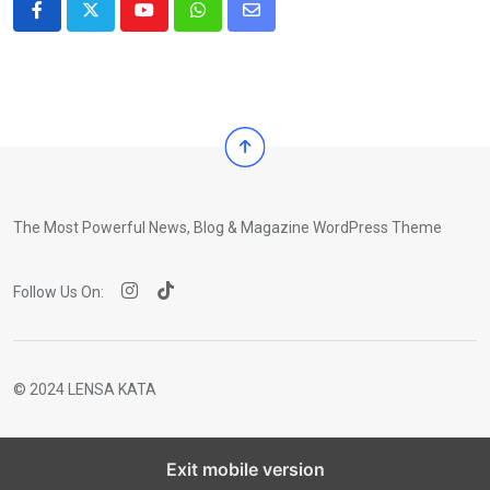
Youtube
Whatsapp
Share
via
Email
The Most Powerful News, Blog & Magazine WordPress Theme
Follow Us On:
© 2024 LENSA KATA
Exit mobile version