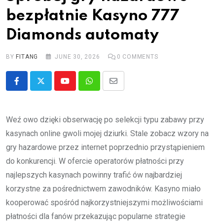
bezpłatnie Kasyno 777
Diamonds automaty
BY
FITANG
JUNE 30, 2026
0
COMMENTS
Youtube
Whatsapp
Share
via
Email
Weź owo dzięki obserwację po selekcji typu zabawy przy
kasynach online gwoli mojej dziurki. Stale zobacz wzory na
gry hazardowe przez internet poprzednio przystąpieniem
do konkurencji. W ofercie operatorów płatności przy
najlepszych kasynach powinny trafić ów najbardziej
korzystne za pośrednictwem zawodników. Kasyno miało
kooperować spośród najkorzystniejszymi możliwościami
płatności dla fanów przekazując popularne strategie