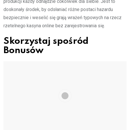
produkcji każdy odnajdzie cokolwiek dla siebie. Jest to
doskonały środek, by odsłaniać różne postaci hazardu
bezpiecznie i weselić się grają wrażeń typowych na rzecz
rzetelnego kasyna online bez zarejestrowania się.
Skorzystaj spośród
Bonusów