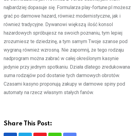
najbardziej dopasuje się. Formularza play-fortune.pl możesz
grać po darmowe hazard, również modernistyczne, jak i
również tradycyjne. Dywanowi większą ilość konsol
hazardowych spróbujesz na swoich poznaniu, tym lepiej
zrozumiesz te dziedzinę, a tym samym Twoje szanse pod
wygraną również wzrosną. Nie zapomnij, że tego rodzaju
nadprogram można zabrać w całej określonym kasynie
jedynie przy jednym spotkaniu. Działa dlatego zredukowana
suma rodzajów pod dostanie tych darmowych obrotów.
Czasami kasyno proponują zakupy w darmowe spiny pod
automaty na rzecz własnym stałych fanów.
Share This Post: