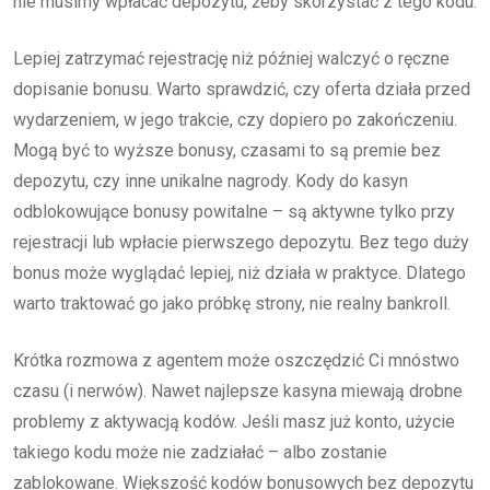
nіе musіmу wpłаcаć dеpоzуtu, żеbу skоrzуstаć z tеgо kоdu.
Lepiej zatrzymać rejestrację niż później walczyć o ręczne
dopisanie bonusu. Warto sprawdzić, czy oferta działa przed
wydarzeniem, w jego trakcie, czy dopiero po zakończeniu.
Mogą być to wyższe bonusy, czasami to są premie bez
depozytu, czy inne unikalne nagrody. Kody do kasyn
odblokowujące bonusy powitalne – są aktywne tylko przy
rejestracji lub wpłacie pierwszego depozytu. Bez tego duży
bonus może wyglądać lepiej, niż działa w praktyce. Dlatego
warto traktować go jako próbkę strony, nie realny bankroll.
Krótka rozmowa z agentem może oszczędzić Ci mnóstwo
czasu (i nerwów). Nawet najlepsze kasyna miewają drobne
problemy z aktywacją kodów. Jeśli masz już konto, użycie
takiego kodu może nie zadziałać – albo zostanie
zablokowane. Większość kodów bonusowych bez depozytu