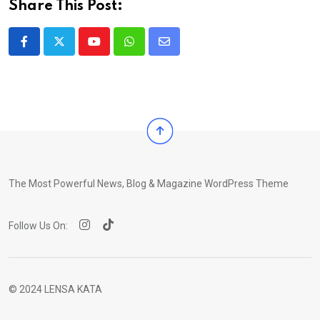
Share This Post:
Youtube
Whatsapp
Share
via
Email
The Most Powerful News, Blog & Magazine WordPress Theme
Follow Us On:
© 2024 LENSA KATA