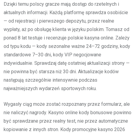
Dzięki temu polscy gracze mają dostęp do rzetelnych i
aktualnych informacji. Każdą platformę sprawdza osobiście
— od rejestracji i pierwszego depozytu, przez realne
wypłaty, aż po obsługę klienta w języku polskim. Tomasz od
ponad 8 lat testuje i recenzuje polskie kasyna online. Zależy
od typu kodu — kody sezonalne ważne 24–72 godziny, kody
standardowe 7–30 dni, kody VIP negocjowane
indywidualnie. Sprawdzaj datę ostatniej aktualizacji strony —
nie powinna być starsza niż 30 dni. Aktualizacje kodów
następują szczególnie intensywnie podczas
najważniejszych wydarzeń sportowych roku.
Wygasły ciąg może zostać rozpoznany przez formularz, ale
nie naliczyć nagrody. Kasyno online kody bonusowe powinno
być sprawdzane przez realny test, nie przez automatyczne
kopiowanie z innych stron. Kody promocyjne kasyno 2026