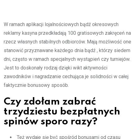
W ramach aplikacji lojalnościowych bądź okresowych
reklamy kasyna przedkładają 100 gratisowych zakręceń na
rzecz własnych stabilnych odbiorców. Mają możliwość one
stanowić przyznawane każdego dnia bądź , którzy siedem
dni, często w ramach specjalnych wystąpień czy turniejów.
Jest to doskonały rodzaj dzięki wikt aktywności
zawodników i nagradzanie cechująca je solidności w całej
faktycznie bonusowy sposób.
Czy zdołam zabrać
trzydziestu bezpłatnych
spinów sporo razy?
Też wydaje się być spośród bonusami od czasu