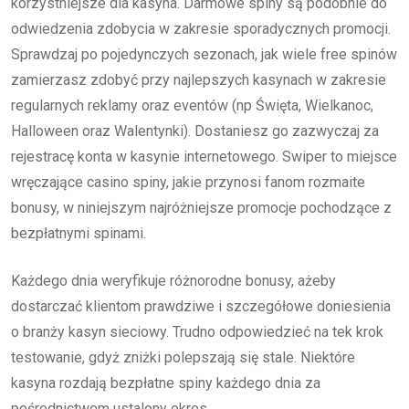
korzystniejsze dla kasyna. Darmowe spiny są podobnie do
odwiedzenia zdobycia w zakresie sporadycznych promocji.
Sprawdzaj po pojedynczych sezonach, jak wiele free spinów
zamierzasz zdobyć przy najlepszych kasynach w zakresie
regularnych reklamy oraz eventów (np Święta, Wielkanoc,
Halloween oraz Walentynki). Dostaniesz go zazwyczaj za
rejestracę konta w kasynie internetowego. Swiper to miejsce
wręczające casino spiny, jakie przynosi fanom rozmaite
bonusy, w niniejszym najróżniejsze promocje pochodzące z
bezpłatnymi spinami.
Każdego dnia weryfikuje różnorodne bonusy, ażeby
dostarczać klientom prawdziwe i szczegółowe doniesienia
o branży kasyn sieciowy. Trudno odpowiedzieć na tek krok
testowanie, gdyż zniżki polepszają się stale. Niektóre
kasyna rozdają bezpłatne spiny każdego dnia za
pośrednictwem ustalony okres.