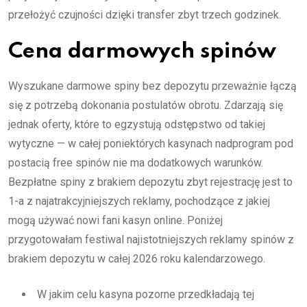
przełożyć czujności dzięki transfer zbyt trzech godzinek.
Cena darmowych spinów
Wyszukane darmowe spiny bez depozytu przeważnie łączą
się z potrzebą dokonania postulatów obrotu. Zdarzają się
jednak oferty, które to egzystują odstępstwo od takiej
wytyczne — w całej poniektórych kasynach nadprogram pod
postacią free spinów nie ma dodatkowych warunków.
Bezpłatne spiny z brakiem depozytu zbyt rejestrację jest to
1-a z najatrakcyjniejszych reklamy, pochodzące z jakiej
mogą używać nowi fani kasyn online. Poniżej
przygotowałam festiwal najistotniejszych reklamy spinów z
brakiem depozytu w całej 2026 roku kalendarzowego.
W jakim celu kasyna pozorne przedkładają tej