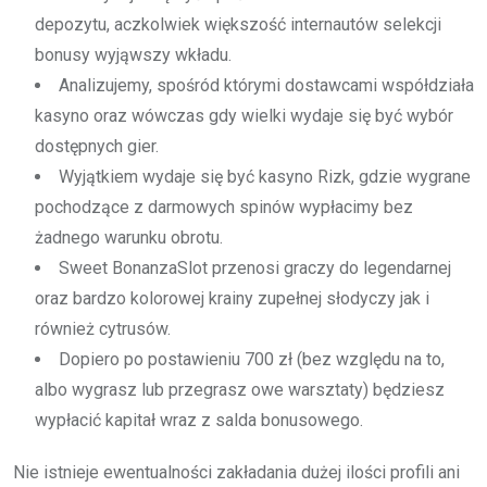
depozytu, aczkolwiek większość internautów selekcji
bonusy wyjąwszy wkładu.
Analizujemy, spośród którymi dostawcami współdziała
kasyno oraz wówczas gdy wielki wydaje się być wybór
dostępnych gier.
Wyjątkiem wydaje się być kasyno Rizk, gdzie wygrane
pochodzące z darmowych spinów wypłacimy bez
żadnego warunku obrotu.
Sweet BonanzaSlot przenosi graczy do legendarnej
oraz bardzo kolorowej krainy zupełnej słodyczy jak i
również cytrusów.
Dopiero po postawieniu 700 zł (bez względu na to,
albo wygrasz lub przegrasz owe warsztaty) będziesz
wypłacić kapitał wraz z salda bonusowego.
Nie istnieje ewentualności zakładania dużej ilości profili ani