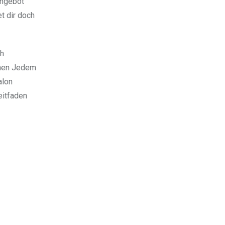
angebot
t dir doch
ch
ehen Jedem
alon
eitfaden