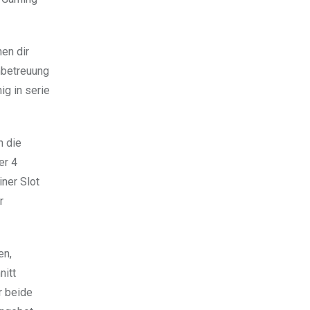
en dir
nbetreuung
ig in serie
n die
er 4
ner Slot
r
en,
nitt
r beide