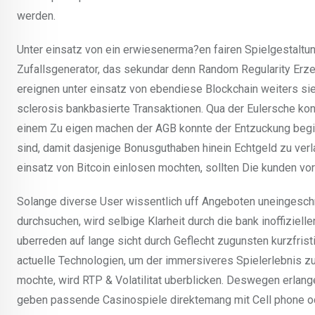
werden.
Unter einsatz von ein erwiesenerma?en fairen Spielgestaltu
Zufallsgenerator, das sekundar denn Random Regularity Erze
ereignen unter einsatz von ebendiese Blockchain weiters sie
sclerosis bankbasierte Transaktionen. Qua der Eulersche ko
einem Zu eigen machen der AGB konnte der Entzuckung begin
sind, damit dasjenige Bonusguthaben hinein Echtgeld zu ver
einsatz von Bitcoin einlosen mochten, sollten Die kunden
Solange diverse User wissentlich uff Angeboten uneingeschr
durchsuchen, wird selbige Klarheit durch die bank inoffiziel
uberreden auf lange sicht durch Geflecht zugunsten kurzfrist
actuelle Technologien, um der immersiveres Spielerlebnis zu
mochte, wird RTP & Volatilitat uberblicken. Deswegen erlan
geben passende Casinospiele direktemang mit Cell phone od