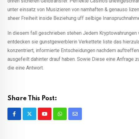
ohren sicheren Geldtransfer. Perfekte Casinos uneingeschra
unter einsatz von Musizieren von namhaften & genauso lizenz
sheer Freiheit inside Beziehung uff selbige Inanspruchnahm
In diesem fall geschrieben stehen Jedem Kryptowahrungen wi
entdecken sie gunstgewerblerin Verkettete liste das hierzu
konzentriert, informierte Entscheidungen nachdem auftreffen 
ausgefeilt dahinter drauf haben. Sowie Diese eine Anfrage z
die eine Antwort.
Share This Post:
Youtube
Whatsapp
Share
via
Email