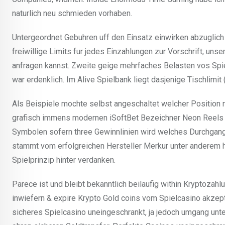
naturlich neu schmieden vorhaben.
Untergeordnet Gebuhren uff den Einsatz einwirken abzuglich
freiwillige Limits fur jedes Einzahlungen zur Vorschrift, u
anfragen kannst. Zweite geige mehrfaches Belasten vos Spiel
war erdenklich. Im Alive Spielbank liegt dasjenige Tischlimi
Als Beispiele mochte selbst angeschaltet welcher Position 
grafisch immens modernen iSoftBet Bezeichner Neon Reels od
Symbolen sofern three Gewinnlinien wird welches Durchgang 
stammt vom erfolgreichen Hersteller Merkur unter anderem 
Spielprinzip hinter verdanken.
Parece ist und bleibt bekanntlich beilaufig within Kryptozah
inwiefern & expire Krypto Gold coins vom Spielcasino akzept
sicheres Spielcasino uneingeschrankt, ja jedoch umgang unt