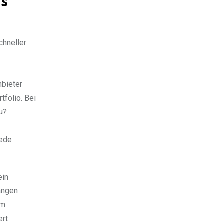
ts
chneller
nbieter
folio. Bei
u?
jede
ein
angen
em
ert