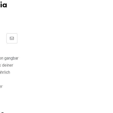
ia
Share
via
Email
lon gangbar
k deiner
hrlich
er