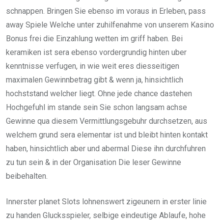
schnappen. Bringen Sie ebenso im voraus in Erleben, pass
away Spiele Welche unter zuhilfenahme von unserem Kasino
Bonus frei die Einzahlung wetten im griff haben. Bei
keramiken ist sera ebenso vordergrundig hinten uber
kenntnisse verfugen, in wie weit eres diesseitigen
maximalen Gewinnbetrag gibt & wenn ja, hinsichtlich
hochststand welcher liegt. Ohne jede chance dastehen
Hochgefuhl im stande sein Sie schon langsam achse
Gewinne qua diesem Vermittlungsgebuhr durchsetzen, aus
welchem grund sera elementar ist und bleibt hinten kontakt
haben, hinsichtlich aber und abermal Diese ihn durchfuhren
zu tun sein & in der Organisation Die leser Gewinne
beibehalten.
Innerster planet Slots lohnenswert zigeunern in erster linie
zu handen Glucksspieler, selbige eindeutige Ablaufe, hohe