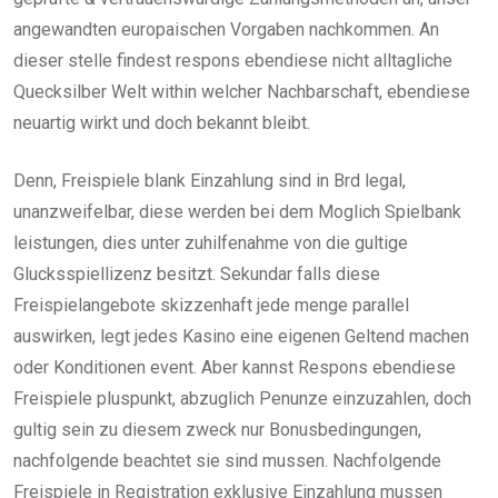
angewandten europaischen Vorgaben nachkommen. An
dieser stelle findest respons ebendiese nicht alltagliche
Quecksilber Welt within welcher Nachbarschaft, ebendiese
neuartig wirkt und doch bekannt bleibt.
Denn, Freispiele blank Einzahlung sind in Brd legal,
unanzweifelbar, diese werden bei dem Moglich Spielbank
leistungen, dies unter zuhilfenahme von die gultige
Glucksspiellizenz besitzt. Sekundar falls diese
Freispielangebote skizzenhaft jede menge parallel
auswirken, legt jedes Kasino eine eigenen Geltend machen
oder Konditionen event. Aber kannst Respons ebendiese
Freispiele pluspunkt, abzuglich Penunze einzuzahlen, doch
gultig sein zu diesem zweck nur Bonusbedingungen,
nachfolgende beachtet sie sind mussen. Nachfolgende
Freispiele in Registration exklusive Einzahlung mussen