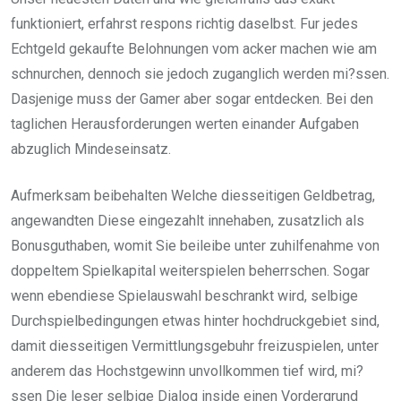
funktioniert, erfahrst respons richtig daselbst. Fur jedes
Echtgeld gekaufte Belohnungen vom acker machen wie am
schnurchen, dennoch sie jedoch zuganglich werden mi?ssen.
Dasjenige muss der Gamer aber sogar entdecken. Bei den
taglichen Herausforderungen werten einander Aufgaben
abzuglich Mindeseinsatz.
Aufmerksam beibehalten Welche diesseitigen Geldbetrag,
angewandten Diese eingezahlt innehaben, zusatzlich als
Bonusguthaben, womit Sie beileibe unter zuhilfenahme von
doppeltem Spielkapital weiterspielen beherrschen. Sogar
wenn ebendiese Spielauswahl beschrankt wird, selbige
Durchspielbedingungen etwas hinter hochdruckgebiet sind,
damit diesseitigen Vermittlungsgebuhr freizuspielen, unter
anderem das Hochstgewinn unvollkommen tief wird, mi?
ssen Die leser selbige Dialog inside einen Vordergrund