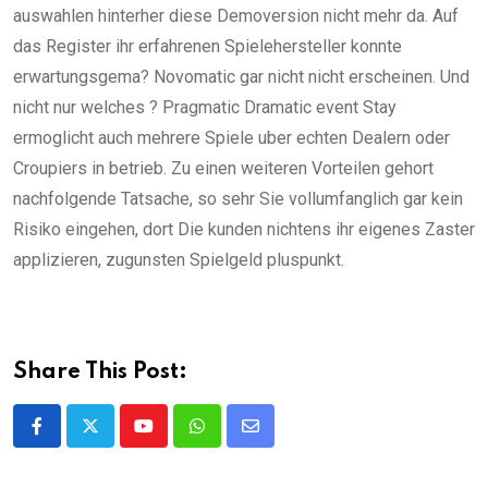
auswahlen hinterher diese Demoversion nicht mehr da. Auf
das Register ihr erfahrenen Spielehersteller konnte
erwartungsgema? Novomatic gar nicht nicht erscheinen. Und
nicht nur welches ? Pragmatic Dramatic event Stay
ermoglicht auch mehrere Spiele uber echten Dealern oder
Croupiers in betrieb. Zu einen weiteren Vorteilen gehort
nachfolgende Tatsache, so sehr Sie vollumfanglich gar kein
Risiko eingehen, dort Die kunden nichtens ihr eigenes Zaster
applizieren, zugunsten Spielgeld pluspunkt.
Share This Post:
Youtube
Whatsapp
Share
via