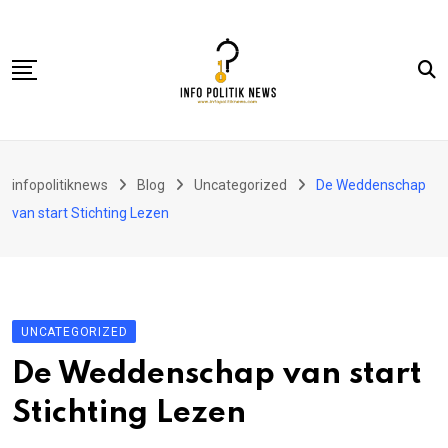
Skip
to
content
Nasional
infopolitiknews
Blog
Uncategorized
De Weddenschap
Politik & Hukum
van start Stichting Lezen
Lifestyle
Ekonomi
Lingkungan & Sosial
UNCATEGORIZED
Olahraga
De Weddenschap van start
Kolom
Stichting Lezen