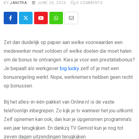
BY
JANITRA
JUNE 20, 2026
0
COMMENTS
Youtube
Whatsapp
Share
via
Email
Zet dan duidelijk op papier aan welke voorwaarden een
medewerker moet voldoen of welke doelen die moet halen
om de bonus te ontvangen. Kies je voor een prestatiebonus?
Je bepaalt als werkgever
big lucky
zelf of je met een
bonusregeling werkt. Nope, werknemers hebben geen recht
op bonussen.
Bij het alles-in-één-pakket van Online.nl is de vaste
telefoonlijn inbegrepen. Zo kijk je tv wanneer het jou uitkomt.
Zelf opnemen kan ook, dan kun je opgenomen programma’s
een jaar terugkijken. En dankzij TV Gemist kun je nog tot
zeven dagen uitzendingen terugkijken.