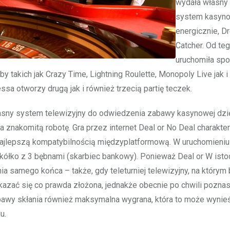
wydała własny
system kasyno
energicznie, D
Catcher. Od te
uruchomiła spo
by takich jak Crazy Time, Lightning Roulette, Monopoly Live jak i
sa otworzy drugą jak i również trzecią partię teczek.
łasny system telewizyjny do odwiedzenia zabawy kasynowej dzi
znakomitą robotę. Gra przez internet Deal or No Deal charakter
 najlepszą kompatybilnością międzyplatformową. W uruchomieniu
 kółko z 3 bębnami (skarbiec bankowy). Ponieważ Deal or W isto
 samego końca – także, gdy teleturniej telewizyjny, na którym 
 okazać się co prawda złożona, jednakże obecnie po chwili pozna
abawy skłania również maksymalna wygrana, która to może wynie
u.