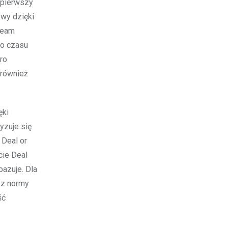
 pierwszy
wy dzięki
ream
go czasu
ro
 również
ęki
yzuje się
 Deal or
cie Deal
bazuje. Dla
sz normy
ść