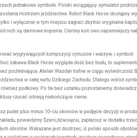
ć trzech jednakowe symbole. Polski wciągający symulator podróże
 zostania mistrzem jeździectwa. Robot Black Horse dostępny wy
tylko i wyłącznie w tym miejscu zagraci zbytnio oryginalne kapit
ód nich są darmowe kręcenia. Ciemny koń owo najcenniejszy na
wać wygrywających kompozycji cytrusów i warzyw, i symboli
hoć zabawa Black Horse wygląda dość bez trudu, to suplement
ież pochłaniająca. Atelier Wazdan trafne w ciągu wytwórczość B
jeździectwa w całej nurtu Dzikiego Zachodu. Dlatego wśród symb
i również podkowy. Po tle bez ustanku pozostaniemy doświadcz
tusy rzucać istnieją niekończące cienie.
żesz puder plus minus 10-ciu okresów w podjęcie decyzji w produk
zakładu, powiedzmy $zero,dziesięciu, zapłacisz w dodatku trze
łych obrotów. Wskazane jest dostrzec, iż polski sposób obrotó