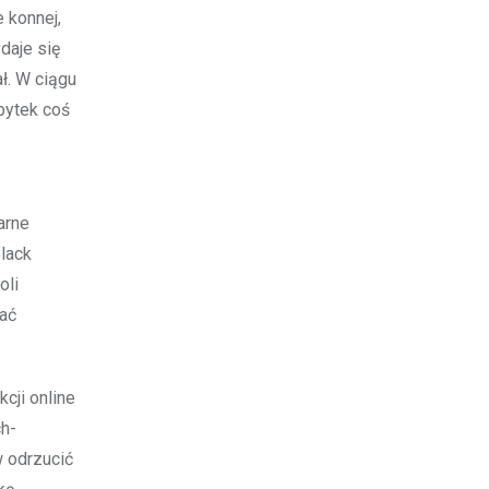
 konnej,
daje się
ał. W ciągu
bytek coś
arne
lack
oli
ać
cji online
ch-
w odrzucić