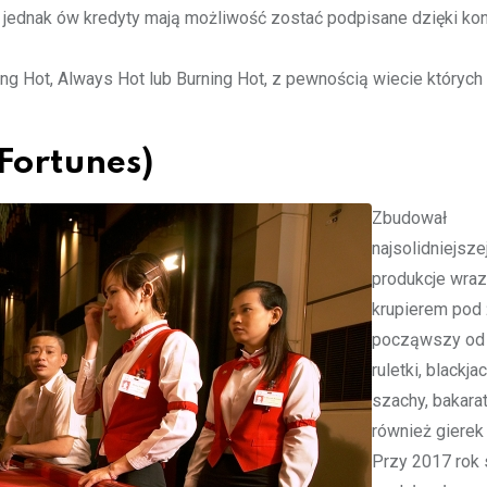
, jednak ów kredyty mają możliwość zostać podpisane dzięki ko
g Hot, Always Hot lub Burning Hot, z pewnością wiecie których
Fortunes)
Zbudował
najsolidniejsze
produkcje wraz
krupierem pod
począwszy od
ruletki, blackja
szachy, bakarat
również gierek
Przy 2017 rok 