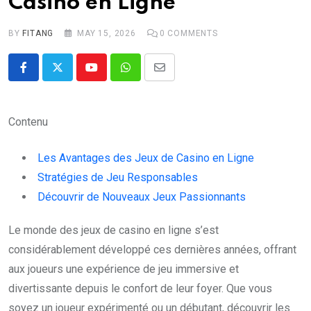
Casino en Ligne
BY
FITANG
MAY 15, 2026
0
COMMENTS
Youtube
Whatsapp
Share
via
Email
Contenu
Les Avantages des Jeux de Casino en Ligne
Stratégies de Jeu Responsables
Découvrir de Nouveaux Jeux Passionnants
Le monde des jeux de casino en ligne s’est
considérablement développé ces dernières années, offrant
aux joueurs une expérience de jeu immersive et
divertissante depuis le confort de leur foyer. Que vous
soyez un joueur expérimenté ou un débutant, découvrir les