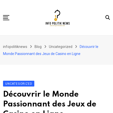
Skip
to
content
Nasional
infopolitiknews
Blog
Uncategorized
Découvrir le
Politik & Hukum
Monde Passionnant des Jeux de Casino en Ligne
Lifestyle
Ekonomi
Lingkungan & Sosial
UNCATEGORIZED
Olahraga
Découvrir le Monde
Kolom
Passionnant des Jeux de