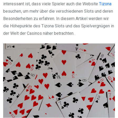
interessant ist, dass viele Spieler auch die Website
Tizona
besuchen, um mehr über die verschiedenen Slots und deren
Besonderheiten zu erfahren. In diesem Artikel werden wir
die Höhepunkte des Tizona Slots und das Spielvergnügen in
der Welt der Casinos näher betrachten.