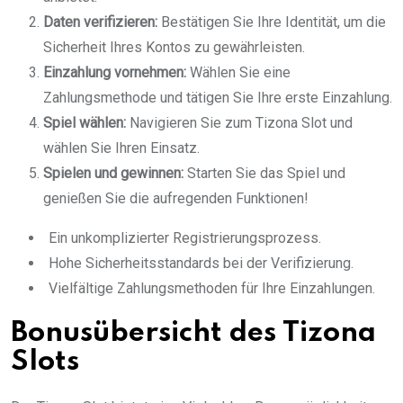
Daten verifizieren:
Bestätigen Sie Ihre Identität, um die
Sicherheit Ihres Kontos zu gewährleisten.
Einzahlung vornehmen:
Wählen Sie eine
Zahlungsmethode und tätigen Sie Ihre erste Einzahlung.
Spiel wählen:
Navigieren Sie zum Tizona Slot und
wählen Sie Ihren Einsatz.
Spielen und gewinnen:
Starten Sie das Spiel und
genießen Sie die aufregenden Funktionen!
Ein unkomplizierter Registrierungsprozess.
Hohe Sicherheitsstandards bei der Verifizierung.
Vielfältige Zahlungsmethoden für Ihre Einzahlungen.
Bonusübersicht des Tizona
Slots