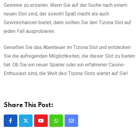
Gewinne zu erzielen. Wenn Sie auf der Suche nach einem
neuen Slot sind, der sowohl Spaß macht als auch
Gewinnchancen bietet, dann sollten Sie den Tizona Slot auf
jeden Fall ausprobieren.
Genießen Sie das Abenteuer im Tizona Slot und entdecken
Sie die aufregenden Möglichkeiten, die dieser Slot zu bieten
hat. Ob Sie ein neuer Spieler oder ein erfahrener Casino-
Enthusiast sind, die Welt des Tizona Slots wartet auf Sie!
Share This Post:
Youtube
Whatsapp
Share
via