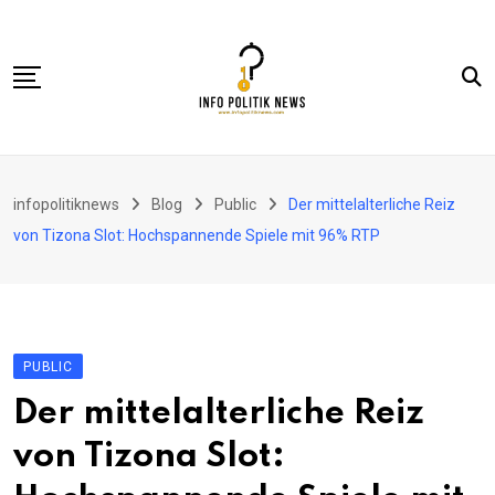
Skip
to
content
Nasional
infopolitiknews
Blog
Public
Der mittelalterliche Reiz
Politik & Hukum
von Tizona Slot: Hochspannende Spiele mit 96% RTP
Lifestyle
Ekonomi
Lingkungan & Sosial
PUBLIC
Olahraga
Der mittelalterliche Reiz
Kolom
von Tizona Slot: