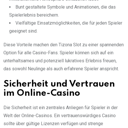
Bunt gestaltete Symbole und Animationen, die das
Spielerlebnis bereichern.
Vielfältige Einsatzmöglichkeiten, die für jeden Spieler
geeignet sind.
Diese Vorteile machen den Tizona Slot zu einer spannenden
Option für alle Casino-Fans. Spieler können sich auf ein
unterhaltsames und potenziell lukratives Erlebnis freuen,
das sowohl Neulinge als auch erfahrene Spieler anspricht.
Sicherheit und Vertrauen
im Online-Casino
Die Sicherheit ist ein zentrales Anliegen für Spieler in der
Welt der Online-Casinos. Ein vertrauenswürdiges Casino
sollte über gültige Lizenzen verfügen und strenge