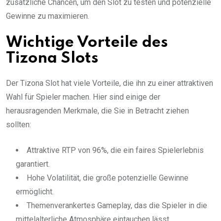
zusätzliche Chancen, um den Slot zu testen und potenzielle
Gewinne zu maximieren.
Wichtige Vorteile des
Tizona Slots
Der Tizona Slot hat viele Vorteile, die ihn zu einer attraktiven
Wahl für Spieler machen. Hier sind einige der
herausragenden Merkmale, die Sie in Betracht ziehen
sollten:
Attraktive RTP von 96%, die ein faires Spielerlebnis
garantiert.
Hohe Volatilität, die große potenzielle Gewinne
ermöglicht.
Themenverankertes Gameplay, das die Spieler in die
mittelalterliche Atmosphäre eintauchen lässt.