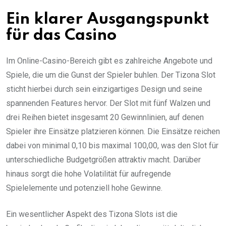
Ein klarer Ausgangspunkt
für das Casino
Im Online-Casino-Bereich gibt es zahlreiche Angebote und
Spiele, die um die Gunst der Spieler buhlen. Der Tizona Slot
sticht hierbei durch sein einzigartiges Design und seine
spannenden Features hervor. Der Slot mit fünf Walzen und
drei Reihen bietet insgesamt 20 Gewinnlinien, auf denen
Spieler ihre Einsätze platzieren können. Die Einsätze reichen
dabei von minimal 0,10 bis maximal 100,00, was den Slot für
unterschiedliche Budgetgrößen attraktiv macht. Darüber
hinaus sorgt die hohe Volatilität für aufregende
Spielelemente und potenziell hohe Gewinne.
Ein wesentlicher Aspekt des Tizona Slots ist die