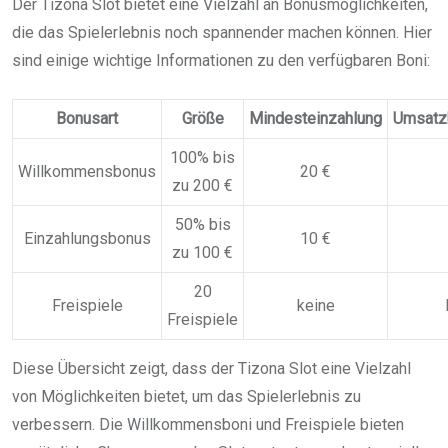
Der Tizona Slot bietet eine Vielzahl an Bonusmöglichkeiten,
die das Spielerlebnis noch spannender machen können. Hier
sind einige wichtige Informationen zu den verfügbaren Boni:
Bonusart
Größe
Mindesteinzahlung
Umsatz
100% bis
Willkommensbonus
20 €
zu 200 €
50% bis
Einzahlungsbonus
10 €
zu 100 €
20
Freispiele
keine
Freispiele
Diese Übersicht zeigt, dass der Tizona Slot eine Vielzahl
von Möglichkeiten bietet, um das Spielerlebnis zu
verbessern. Die Willkommensboni und Freispiele bieten