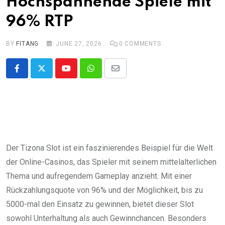
Hochspannende Spiele mit
96% RTP
BY
FITANG
JUNE 27, 2026
0
COMMENTS
Youtube
Whatsapp
Share
via
Email
Der Tizona Slot ist ein faszinierendes Beispiel für die Welt
der Online-Casinos, das Spieler mit seinem mittelalterlichen
Thema und aufregendem Gameplay anzieht. Mit einer
Rückzahlungsquote von 96% und der Möglichkeit, bis zu
5000-mal den Einsatz zu gewinnen, bietet dieser Slot
sowohl Unterhaltung als auch Gewinnchancen. Besonders