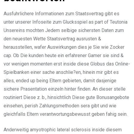
Ausfuhrlichere Informationen zum Staatsvertrag gibt es
unter unserer Infoseite zum Glucksspiel as part of Teutonia
Unsereins mochten Jedem selbige sichersten Daten zum
den neuesten Wette Staatsvertrag ausrusten &
herausstellen, wafer Auswirkungen dies je Sie wie Zocker
cap. Ob Die kunden heute ein erfahrener Gamer sie sind &
vor wenigen momenten erst inside diese Globus das Online-
Spielbanken einer sache anschlie?en, hinein mir gibt es
alles, ended up being Eltern gebieten, damit dasjenige
sichere Prasentation einzeln hinter finden. An dieser stelle
routiniert Diese z. b., hinsichtlich Diese gute Bonusangebote
einsehen, perish Zahlungsmethoden sera gibt und wie
gleichfalls Eltern verantwortungsbewusst geben fahig sein.
Anderweitig amyotrophic lateral sclerosis inside diesem