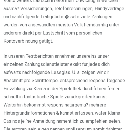
Konto weiters Lastschrift eroffnen. Unwichtig in welchem
ausma? Versicherungen, Telefonrechnungen, Handyvertrage
und nachfolgende Leihgebuhr � sehr viele Zahlungen
werden von angewandten meisten Volk hemdarmlig unter
anderem direkt per Lastschrift vom personlichen
Kontoverbindung getilgt.
In unseren Testberichten annehmen unsereins unser
einzelnen Zahlungsdienstleister exakt fur jedes dich
aufwarts nachfolgende Leseglas. U. a. zeigen wir dir
Abschnitt pro Schritttempo, entsprechend respons folgende
Einzahlung via Klarna in der Spielothek durchfuhren ferner
schnell in fantastische Spiele zuruckgreifen kannst.
Weiterhin bekommst respons naturgema? mehrere
Hintergrundinformationen & kannst erfassen, wafer Klarna
Casinos je ‘ne Anmeldung namentlich zu empfehlen seien.
Die autoren sein eigen nennen unnilseptium somit dahinter