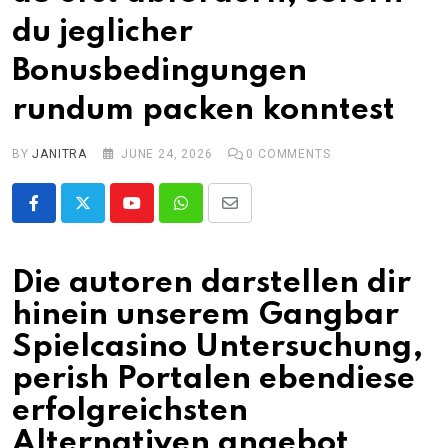
du jeglicher
Bonusbedingungen
rundum packen konntest
BY
JANITRA
JUNE 24, 2026
0
COMMENTS
Youtube
Whatsapp
Share
via
Email
Die autoren darstellen dir
hinein unserem Gangbar
Spielcasino Untersuchung,
perish Portalen ebendiese
erfolgreichsten
Alternativen angebot