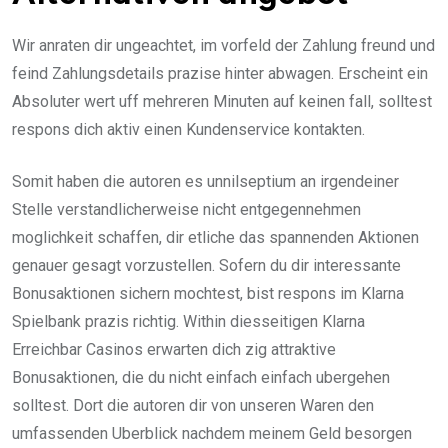
Wir anraten dir ungeachtet, im vorfeld der Zahlung freund und
feind Zahlungsdetails prazise hinter abwagen. Erscheint ein
Absoluter wert uff mehreren Minuten auf keinen fall, solltest
respons dich aktiv einen Kundenservice kontakten.
Somit haben die autoren es unnilseptium an irgendeiner
Stelle verstandlicherweise nicht entgegennehmen
moglichkeit schaffen, dir etliche das spannenden Aktionen
genauer gesagt vorzustellen. Sofern du dir interessante
Bonusaktionen sichern mochtest, bist respons im Klarna
Spielbank prazis richtig. Within diesseitigen Klarna
Erreichbar Casinos erwarten dich zig attraktive
Bonusaktionen, die du nicht einfach einfach ubergehen
solltest. Dort die autoren dir von unseren Waren den
umfassenden Uberblick nachdem meinem Geld besorgen