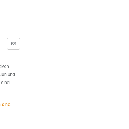
Share
via
Email
tiven
uen und
 sind
 sind.