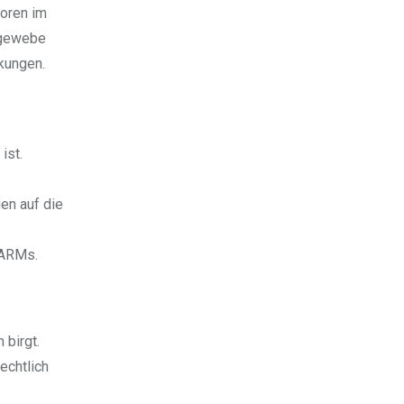
toren im
ngewebe
kungen.
ist.
en auf die
SARMs.
 birgt.
echtlich