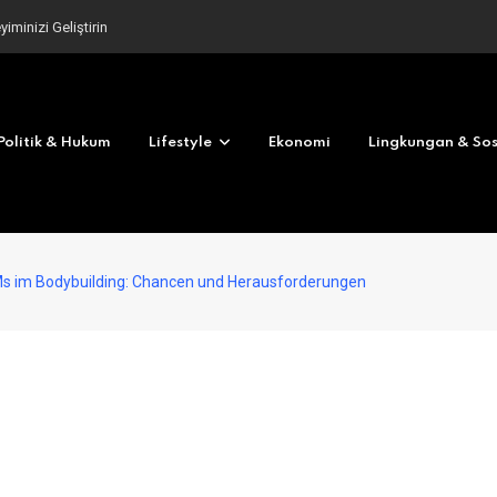
iminizi Geliştirin
Politik & Hukum
Lifestyle
Ekonomi
Lingkungan & Sos
Ms im Bodybuilding: Chancen und Herausforderungen