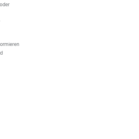
 oder
r
formieren
nd