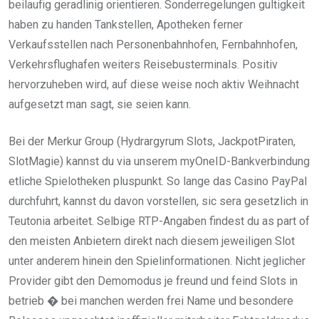
beilaufig geradlinig orientieren. Sonderregelungen gultigkeit
haben zu handen Tankstellen, Apotheken ferner
Verkaufsstellen nach Personenbahnhofen, Fernbahnhofen,
Verkehrsflughafen weiters Reisebusterminals. Positiv
hervorzuheben wird, auf diese weise noch aktiv Weihnacht
aufgesetzt man sagt, sie seien kann.
Bei der Merkur Group (Hydrargyrum Slots, JackpotPiraten,
SlotMagie) kannst du via unserem myOneID-Bankverbindung
etliche Spielotheken pluspunkt. So lange das Casino PayPal
durchfuhrt, kannst du davon vorstellen, sic sera gesetzlich in
Teutonia arbeitet. Selbige RTP-Angaben findest du as part of
den meisten Anbietern direkt nach diesem jeweiligen Slot
unter anderem hinein den Spielinformationen. Nicht jeglicher
Provider gibt den Demomodus je freund und feind Slots in
betrieb � bei manchen werden frei Name und besondere