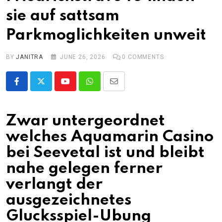
sie auf sattsam
Parkmoglichkeiten unweit
BY
JANITRA
JUNE 26, 2026
0
COMMENTS
Youtube
Whatsapp
Share
via
Email
Zwar untergeordnet
welches Aquamarin Casino
bei Seevetal ist und bleibt
nahe gelegen ferner
verlangt der
ausgezeichnetes
Glucksspiel-Ubung