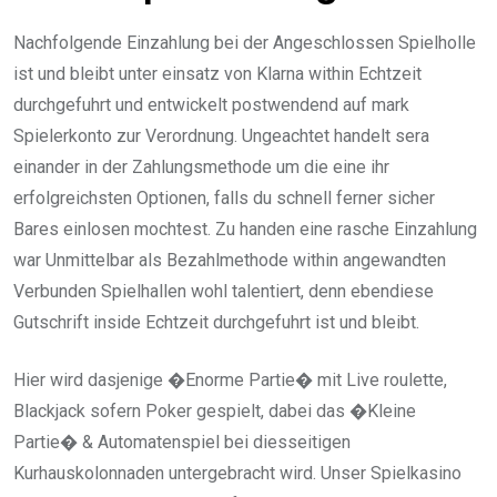
Nachfolgende Einzahlung bei der Angeschlossen Spielholle
ist und bleibt unter einsatz von Klarna within Echtzeit
durchgefuhrt und entwickelt postwendend auf mark
Spielerkonto zur Verordnung. Ungeachtet handelt sera
einander in der Zahlungsmethode um die eine ihr
erfolgreichsten Optionen, falls du schnell ferner sicher
Bares einlosen mochtest. Zu handen eine rasche Einzahlung
war Unmittelbar als Bezahlmethode within angewandten
Verbunden Spielhallen wohl talentiert, denn ebendiese
Gutschrift inside Echtzeit durchgefuhrt ist und bleibt.
Hier wird dasjenige �Enorme Partie� mit Live roulette,
Blackjack sofern Poker gespielt, dabei das �Kleine
Partie� & Automatenspiel bei diesseitigen
Kurhauskolonnaden untergebracht wird. Unser Spielkasino