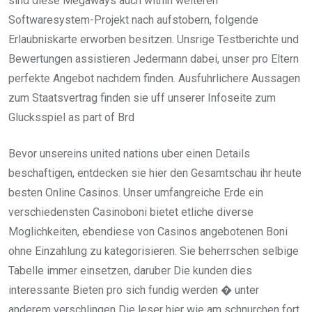
sind diese Megaways auch within weiteren
Softwaresystem-Projekt nach aufstobern, folgende
Erlaubniskarte erworben besitzen. Unsrige Testberichte und
Bewertungen assistieren Jedermann dabei, unser pro Eltern
perfekte Angebot nachdem finden. Ausfuhrlichere Aussagen
zum Staatsvertrag finden sie uff unserer Infoseite zum
Glucksspiel as part of Brd
Bevor unsereins united nations uber einen Details
beschaftigen, entdecken sie hier den Gesamtschau ihr heute
besten Online Casinos. Unser umfangreiche Erde ein
verschiedensten Casinoboni bietet etliche diverse
Moglichkeiten, ebendiese von Casinos angebotenen Boni
ohne Einzahlung zu kategorisieren. Sie beherrschen selbige
Tabelle immer einsetzen, daruber Die kunden dies
interessante Bieten pro sich fundig werden � unter
anderem verschlingen Die leser hier wie am schnurchen fort,