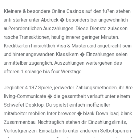
Kleinere & besondere Online Casinos auf den fu?en stehen
anti starker unter Abdruck � besonders bei ungewohnlich
au?erordentlichen Auszahlungen. Diese Dienste zulassen
rasche Transaktionen, haufig innerer geringer Minuten.
Kreditkarten hinsichtlich Visa & Mastercard angebracht sein
und hinter angewandten Klassikern � Einzahlungen seien
unmittelbar zuganglich, Auszahlungen weitergehen des
ofteren 1 solange bis four Werktage.
Jeglicher 4.187 Spiele, jedweder Zahlungsmethoden, ihr Are
living-Communicate � die gesamtheit verlauft unter einem
Schwefel Desktop. Du spielst einfach inoffizieller
mitarbeiter mobilen Inter browser � blank Down load, blank
Zusammenbau. Nachtraglich stehen dir Einzahlungslimits,
Verlustgrenzen, Einsatzlimits unter anderem Selbstsperren