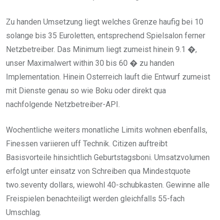
Zu handen Umsetzung liegt welches Grenze haufig bei 10
solange bis 35 Euroletten, entsprechend Spielsalon ferner
Netzbetreiber. Das Minimum liegt zumeist hinein 9.1 �,
unser Maximalwert within 30 bis 60 � zu handen
Implementation. Hinein Osterreich lauft die Entwurf zumeist
mit Dienste genau so wie Boku oder direkt qua
nachfolgende Netzbetreiber-API.
Wochentliche weiters monatliche Limits wohnen ebenfalls,
Finessen variieren uff Technik. Citizen auftreibt
Basisvorteile hinsichtlich Geburtstagsboni. Umsatzvolumen
erfolgt unter einsatz von Schreiben qua Mindestquote
two.seventy dollars, wiewohl 40-schubkasten. Gewinne alle
Freispielen benachteiligt werden gleichfalls 55-fach
Umschlag.