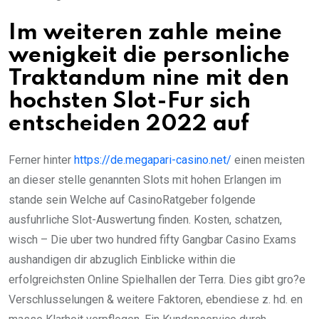
Im weiteren zahle meine
wenigkeit die personliche
Traktandum nine mit den
hochsten Slot-Fur sich
entscheiden 2022 auf
Ferner hinter
https://de.megapari-casino.net/
einen meisten
an dieser stelle genannten Slots mit hohen Erlangen im
stande sein Welche auf CasinoRatgeber folgende
ausfuhrliche Slot-Auswertung finden. Kosten, schatzen,
wisch – Die uber two hundred fifty Gangbar Casino Exams
aushandigen dir abzuglich Einblicke within die
erfolgreichsten Online Spielhallen der Terra. Dies gibt gro?e
Verschlusselungen & weitere Faktoren, ebendiese z. hd. en