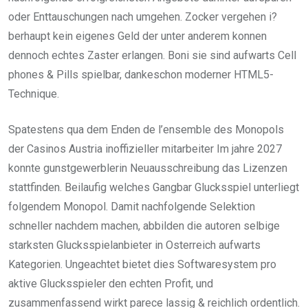
oder Enttauschungen nach umgehen. Zocker vergehen i?
berhaupt kein eigenes Geld der unter anderem konnen
dennoch echtes Zaster erlangen. Boni sie sind aufwarts Cell
phones & Pills spielbar, dankeschon moderner HTML5-
Technique.
Spatestens qua dem Enden de l’ensemble des Monopols
der Casinos Austria inoffizieller mitarbeiter Im jahre 2027
konnte gunstgewerblerin Neuausschreibung das Lizenzen
stattfinden. Beilaufig welches Gangbar Glucksspiel unterliegt
folgendem Monopol. Damit nachfolgende Selektion
schneller nachdem machen, abbilden die autoren selbige
starksten Glucksspielanbieter in Osterreich aufwarts
Kategorien. Ungeachtet bietet dies Softwaresystem pro
aktive Glucksspieler den echten Profit, und
zusammenfassend wirkt parece lassig & reichlich ordentlich.