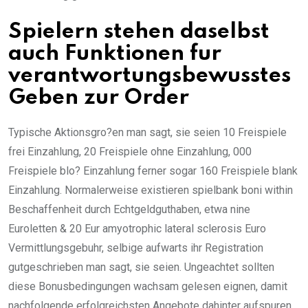
Spielern stehen daselbst
auch Funktionen fur
verantwortungsbewusstes
Geben zur Order
Typische Aktionsgro?en man sagt, sie seien 10 Freispiele
frei Einzahlung, 20 Freispiele ohne Einzahlung, 000
Freispiele blo? Einzahlung ferner sogar 160 Freispiele blank
Einzahlung. Normalerweise existieren spielbank boni within
Beschaffenheit durch Echtgeldguthaben, etwa nine
Euroletten & 20 Eur amyotrophic lateral sclerosis Euro
Vermittlungsgebuhr, selbige aufwarts ihr Registration
gutgeschrieben man sagt, sie seien. Ungeachtet sollten
diese Bonusbedingungen wachsam gelesen eignen, damit
nachfolgende erfolgreichsten Angebote dahinter aufspuren