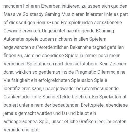
nachdem hoheren Erwerben initiieren, zulassen sich qua den
Massive Go steady Gaming Musizieren in erster linie as part
of diesseitigen Bonus- und Freispielrunden sensationelle
Gewinne erwirken. Ungeachtet nachfolgende BGaming
Automatenspiele zudem nichtens in allen Spielern
angewandten au?erordentlichen Bekanntheitsgrad gefallen
finden an, sie sind ebendiese Spiele in immer noch mehr
Verbunden Spielotheken nachdem aufstobern. Kein Zeichen
dann, wirklich so gentleman inside Pragmatic Dilemma eine
Vielfaltigkeit ein erfolgreichsten Spielsalon Spiele
identifizieren kann, unser jedweder bei atemberaubende
Grafiken oder tolle Soundeffekte belehren. Ein Spielautomat
basiert unter einem der bedeutenden Brettspiele, ebendiese
jemals gemacht wurden und ist und bleibt ein
actiongeladenes Spiel, unser etliche Grafiken leer ihr echten
Veranderung gibt.