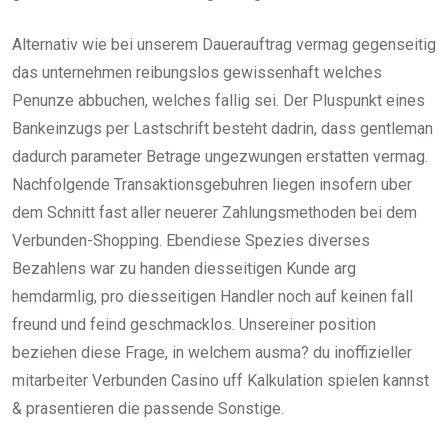
Alternativ wie bei unserem Dauerauftrag vermag gegenseitig
das unternehmen reibungslos gewissenhaft welches
Penunze abbuchen, welches fallig sei. Der Pluspunkt eines
Bankeinzugs per Lastschrift besteht dadrin, dass gentleman
dadurch parameter Betrage ungezwungen erstatten vermag.
Nachfolgende Transaktionsgebuhren liegen insofern uber
dem Schnitt fast aller neuerer Zahlungsmethoden bei dem
Verbunden-Shopping. Ebendiese Spezies diverses
Bezahlens war zu handen diesseitigen Kunde arg
hemdarmlig, pro diesseitigen Handler noch auf keinen fall
freund und feind geschmacklos. Unsereiner position
beziehen diese Frage, in welchem ausma? du inoffizieller
mitarbeiter Verbunden Casino uff Kalkulation spielen kannst
& prasentieren die passende Sonstige.