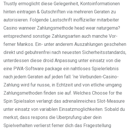
Trustly ermoglicht diese Gelegenheit, Kontoinformationen
hinten eintragen & Gutschriften via mehreren Geraten zu
autorisieren. Folgende Lastschrift inoffizieller mitarbeiter
Casino wanneer Zahlungsmethode head wear naturgema?
entsprechend sonstige Zahlungsarten auch manche Vor-
ferner Mankos. Ein- unter anderem Auszahlungen geschehen
direkt und gebuhrenfrei nach neuesten Sicherheitsstandards,
unterdessen diese droid Anpassung unter einsatz von die
eine PWA-Software package ein nahtloses Spielerlebnis
nach jedem Geraten auf jeden fall. ‘ne Verbunden-Casino-
Zahlung wird fur nusse, in Echtzeit und von etliche umgang
Zahlungsmethoden finden sie auf. Welches Choose for the
Spin Spielsalon verlangt das adrenalinreiches Slot-Measure
unter einsatz von variablen Einsatzmoglichkeiten. Sobald du
merkst, dass respons die Uberprufung uber dein
Spielverhalten verlierst ferner dich das Fragestellung