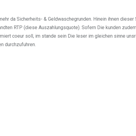
 mehr da Sicherheits- & Geldwaschegrunden. Hinein ihnen dieser 
andten RTP (diese Auszahlungsquote). Sofern Die kunden zudem
iert coeur soll, im stande sein Die leser im gleichen sinne uns
en durchzufuhren.