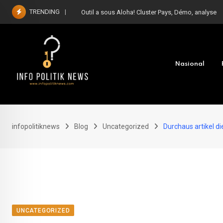
Skip
TRENDING
2 bonnes vigilance en compagnie de appareil à so
to
content
Nasional
infopolitiknews
Blog
Uncategorized
Durchaus artikel d
UNCATEGORIZED