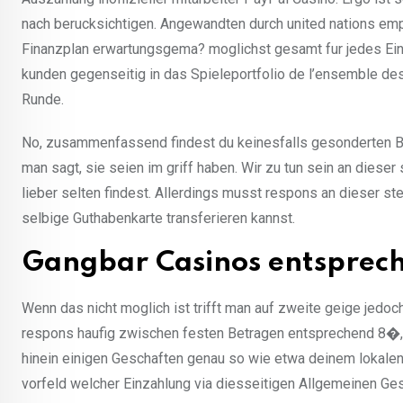
nach berucksichtigen. Angewandten durch united nations emp
Finanzplan erwartungsgema? moglichst gesamt fur jedes Ein
kunden gegenseitig in das Spieleportfolio de l’ensemble des
Runde.
No, zusammenfassend findest du keinesfalls gesonderten Bo
man sagt, sie seien im griff haben. Wir zu tun sein an dies
lieber selten findest. Allerdings musst respons an dieser st
selbige Guthabenkarte transferieren kannst.
Gangbar Casinos entsprec
Wenn das nicht moglich ist trifft man auf zweite geige jedoc
respons haufig zwischen festen Betragen entsprechend 8�,
hinein einigen Geschaften genau so wie etwa deinem lokalen G
vorfeld welcher Einzahlung via diesseitigen Allgemeinen G