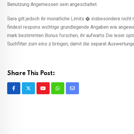
Benutzung Angemessen sein angeschaltet.
Sera gilt jedoch ihr monatliche Limits � insbesondere nicht
findest respons wichtige grundlegende Angaben wie angew
mark bestimmten Bonus forschen, ihr aufwarts Die leser optim
Suchfilter zum eins z bringen, damit die separat Auswertung
Share This Post:
Youtube
Whatsapp
Share
via
Email