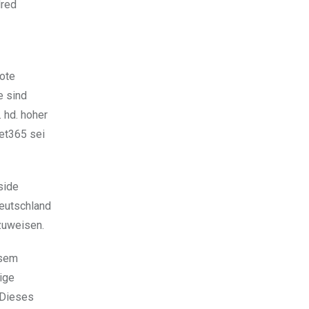
dred
ote
e sind
 hd. hoher
et365 sei
side
Deutschland
 zuweisen.
esem
ige
 Dieses