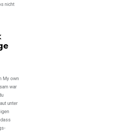
s nicht
k
ge
em My own
gsam war
du
aut unter
nigen
 dass
gs-