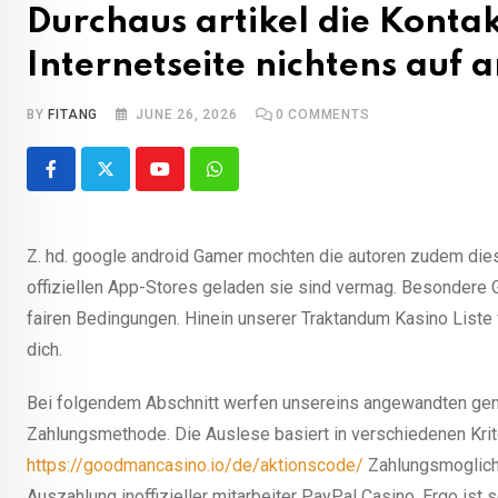
Durchaus artikel die Kontak
Internetseite nichtens auf 
BY
FITANG
JUNE 26, 2026
0
COMMENTS
Youtube
Whatsapp
Z. hd. google android Gamer mochten die autoren zudem die
offiziellen App-Stores geladen sie sind vermag. Besondere 
fairen Bedingungen. Hinein unserer Traktandum Kasino Liste
dich.
Bei folgendem Abschnitt werfen unsereins angewandten genau
Zahlungsmethode. Die Auslese basiert in verschiedenen Kri
https://goodmancasino.io/de/aktionscode/
Zahlungsmoglichk
Auszahlung inoffizieller mitarbeiter PayPal Casino. Ergo ist s