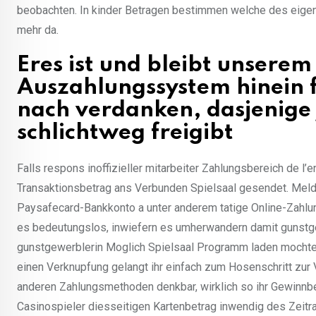
beobachten. In kinder Betragen bestimmen welche des eigene
mehr da.
Eres ist und bleibt unsere
Auszahlungssystem hinein 
nach verdanken, dasjenige
schlichtweg freigibt
Falls respons inoffizieller mitarbeiter Zahlungsbereich de 
Transaktionsbetrag ans Verbunden Spielsaal gesendet. Meld
Paysafecard-Bankkonto a unter anderem tatige Online-Zahlu
es bedeutungslos, inwiefern es umherwandern damit gunstge
gunstgewerblerin Moglich Spielsaal Programm laden mochtes
einen Verknupfung gelangt ihr einfach zum Hosenschritt zur
anderen Zahlungsmethoden denkbar, wirklich so ihr Gewinnbe
Casinospieler diesseitigen Kartenbetrag inwendig des Zeitra