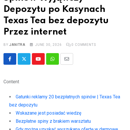
Depozytu po Kasynach
Texas Tea bez depozytu
Przez internet
BY
JANITRA
JUNE 30, 2026
0
COMMENTS
Youtube
Whatsapp
Share
via
Email
Content
Gatunki reklamy 20 bezpłatnych spinów | Texas Tea
bez depozytu
Wskazane jest posiadać wiedzę
Bezpłatne spiny z brakiem warsztatu
Gdy można uzyskać wyszukaną ofertę w darmowe