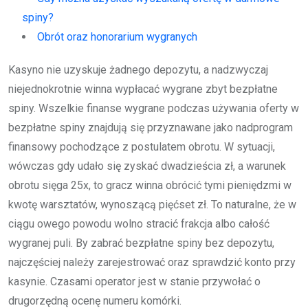
spiny?
Obrót oraz honorarium wygranych
Kasyno nie uzyskuje żadnego depozytu, a nadzwyczaj
niejednokrotnie winna wypłacać wygrane zbyt bezpłatne
spiny. Wszelkie finanse wygrane podczas używania oferty w
bezpłatne spiny znajdują się przyznawane jako nadprogram
finansowy pochodzące z postulatem obrotu. W sytuacji,
wówczas gdy udało się zyskać dwadzieścia zł, a warunek
obrotu sięga 25x, to gracz winna obrócić tymi pieniędzmi w
kwotę warsztatów, wynoszącą pięćset zł.
To naturalne, że w
ciągu owego powodu wolno stracić frakcja albo całość
wygranej puli. By zabrać bezpłatne spiny bez depozytu,
najczęściej należy zarejestrować oraz sprawdzić konto przy
kasynie. Czasami operator jest w stanie przywołać o
drugorzędną ocenę numeru komórki.