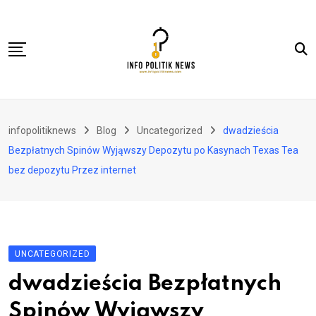
Skip
to
content
Nasional
infopolitiknews
Blog
Uncategorized
dwadzieścia
Politik & Hukum
Bezpłatnych Spinów Wyjąwszy Depozytu po Kasynach Texas Tea
Lifestyle
bez depozytu Przez internet
Ekonomi
Lingkungan & Sosial
Olahraga
UNCATEGORIZED
Kolom
dwadzieścia Bezpłatnych
Spinów Wyjąwszy