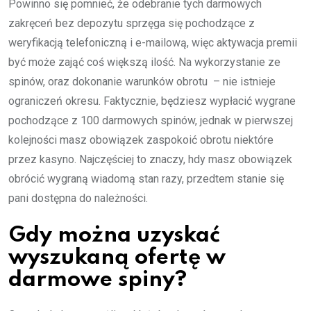
Powinno się pomnieć, że odebranie tych darmowych
zakręceń bez depozytu sprzęga się pochodzące z
weryfikacją telefoniczną i e-mailową, więc aktywacja premii
być może zająć coś większą ilość. Na wykorzystanie ze
spinów, oraz dokonanie warunków obrotu – nie istnieje
ograniczeń okresu. Faktycznie, będziesz wypłacić wygrane
pochodzące z 100 darmowych spinów, jednak w pierwszej
kolejności masz obowiązek zaspokoić obrotu niektóre
przez kasyno. Najczęściej to znaczy, hdy masz obowiązek
obrócić wygraną wiadomą stan razy, przedtem stanie się
pani dostępna do należności.
Gdy można uzyskać
wyszukaną ofertę w
darmowe spiny?