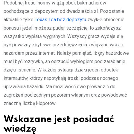
Podobnej treści normy wiążą obok bukmacherów
pochodzące z depozytem od dwadzieścia zł. Pozostanie
aktualnie tylko
Texas Tea bez depozytu
zwykłe obrócenie
bonusu i jeżeli możesz puder szczęście, to zakończysz
wszystko wypłatą wygranych. Wszyscy gracz wydaje się
być poważny zbyt swe przedsięwzięcia związane wraz z
hazardem przez internet. Należy pamiętać, iż gry hazardowe
musi być rozrywką, an odrzucić wybiegiem pod zarabianie
dzięki istnienie. W każdej sytuacji działa jeden odsetek
internautów, którzy napotykają troski podczas nocnego
uprawiania hazardu. Ma możliwość owe prowadzić do
zagrożeń pod żadnym pozorem własnym oraz powodować
znaczną liczbę kłopotów.
Wskazane jest posiadać
wiedzę