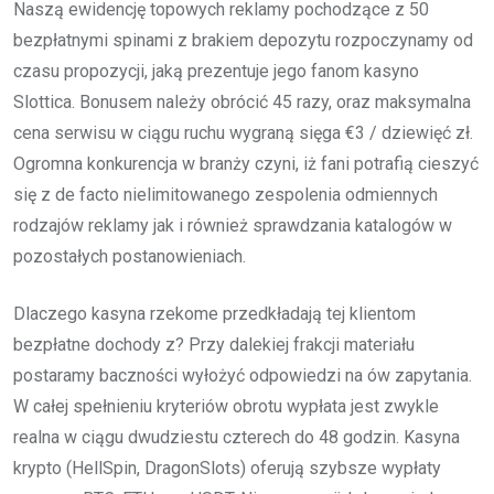
Naszą ewidencję topowych reklamy pochodzące z 50
bezpłatnymi spinami z brakiem depozytu rozpoczynamy od
czasu propozycji, jaką prezentuje jego fanom kasyno
Slottica. Bonusem należy obrócić 45 razy, oraz maksymalna
cena serwisu w ciągu ruchu wygraną sięga €3 / dziewięć zł.
Ogromna konkurencja w branży czyni, iż fani potrafią cieszyć
się z de facto nielimitowanego zespolenia odmiennych
rodzajów reklamy jak i również sprawdzania katalogów w
pozostałych postanowieniach.
Dlaczego kasyna rzekome przedkładają tej klientom
bezpłatne dochody z? Przy dalekiej frakcji materiału
postaramy baczności wyłożyć odpowiedzi na ów zapytania.
W całej spełnieniu kryteriów obrotu wypłata jest zwykle
realna w ciągu dwudziestu czterech do 48 godzin. Kasyna
krypto (HellSpin, DragonSlots) oferują szybsze wypłaty