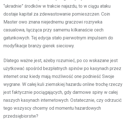
“ukradnie” środków w trakcie najazdu, to w ciągu ataku
dostaje kapitał za zdewastowanie pomieszczen. Coin
Master owo znana niejednemu graczowi rozrywka
casualowa, łącząca przy samemu kilkanaście cech
gatunkowych. Tej edycja stało pierwotnym impulsem do
modyfikacje branży gierek sieciowy.
Dlatego ważne jest, ażeby rozumieć, po co wskazane jest
użytkować spośród bezpłatnych spinów po kasynach przez
internet oraz kiedy mają możliwość one podnieść Swoje
wygrane. W całej kuli ziemskiej hazardu online trochę rzeczy
jest faktycznie pociągających, gdy darmowe spiny w całej
naszych kasynach internetowych. Ostatecznie, czy odrzucić
tego wszyscy chcemy od momentu hazardowych
przedsiębiorstw?