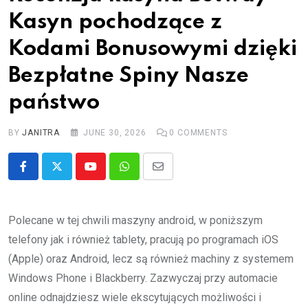
Kasyn pochodzące z
Kodami Bonusowymi dzięki
Bezpłatne Spiny Nasze
państwo
BY
JANITRA
JUNE 30, 2026
0
COMMENTS
Youtube
Whatsapp
Share
via
Email
Polecane w tej chwili maszyny android, w poniższym
telefony jak i również tablety, pracują po programach iOS
(Apple) oraz Android, lecz są również machiny z systemem
Windows Phone i Blackberry. Zazwyczaj przy automacie
online odnajdziesz wiele ekscytujących możliwości i