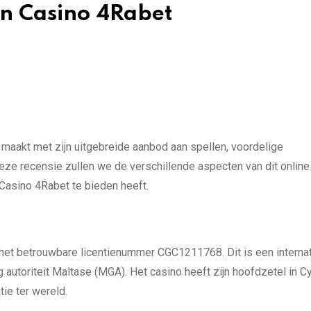
an Casino 4Rabet
m maakt met zijn uitgebreide aanbod aan spellen, voordelige
ze recensie zullen we de verschillende aspecten van dit online 
Casino 4Rabet te bieden heeft.
 het betrouwbare licentienummer CGC1211768. Dit is een interna
autoriteit Maltase (MGA). Het casino heeft zijn hoofdzetel in C
ie ter wereld.