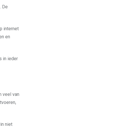
. De
p internet
en en
 in ieder
n veel van
tvoeren,
n niet