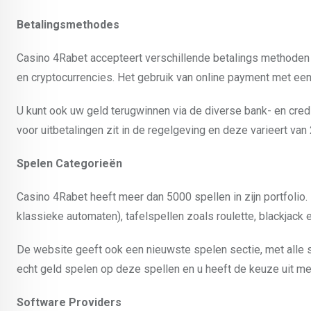
Betalingsmethodes
Casino 4Rabet accepteert verschillende betalings methoden z
en cryptocurrencies. Het gebruik van online payment met een 
U kunt ook uw geld terugwinnen via de diverse bank- en cre
voor uitbetalingen zit in de regelgeving en deze varieert v
Spelen Categorieën
Casino 4Rabet heeft meer dan 5000 spellen in zijn portfolio.
klassieke automaten), tafelspellen zoals roulette, blackjack 
De website geeft ook een nieuwste spelen sectie, met alle s
echt geld spelen op deze spellen en u heeft de keuze uit m
Software Providers