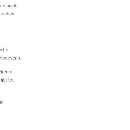
essionals
spellen
echts
ctgegevens.
ekeurd
jgt tot
no