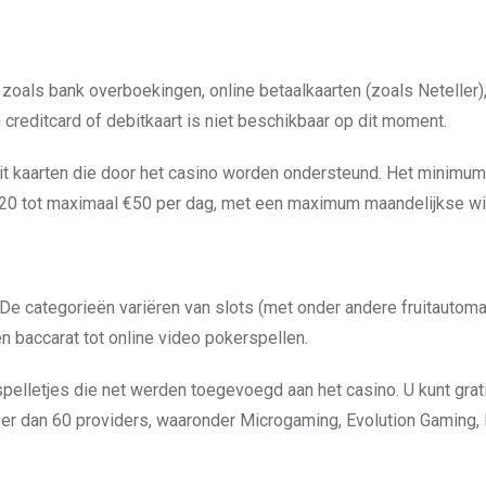
oals bank overboekingen, online betaalkaarten (zoals Neteller),
creditcard of debitkaart is niet beschikbaar op dit moment.
dit kaarten die door het casino worden ondersteund. Het minimu
an 20 tot maximaal €50 per dag, met een maximum maandelijkse wi
 De categorieën variëren van slots (met onder andere fruitautom
en baccarat tot online video pokerspellen.
pelletjes die net werden toegevoegd aan het casino. U kunt grat
eer dan 60 providers, waaronder Microgaming, Evolution Gaming, 