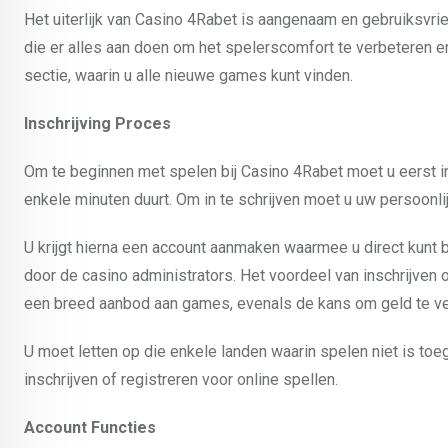
Het uiterlijk van Casino 4Rabet is aangenaam en gebruiksvr
die er alles aan doen om het spelerscomfort te verbeteren 
sectie, waarin u alle nieuwe games kunt vinden.
Inschrijving Proces
Om te beginnen met spelen bij Casino 4Rabet moet u eerst in
enkele minuten duurt. Om in te schrijven moet u uw persoonl
U krijgt hierna een account aanmaken waarmee u direct kun
door de casino administrators. Het voordeel van inschrijven o
een breed aanbod aan games, evenals de kans om geld te ver
U moet letten op die enkele landen waarin spelen niet is toe
inschrijven of registreren voor online spellen.
Account Functies