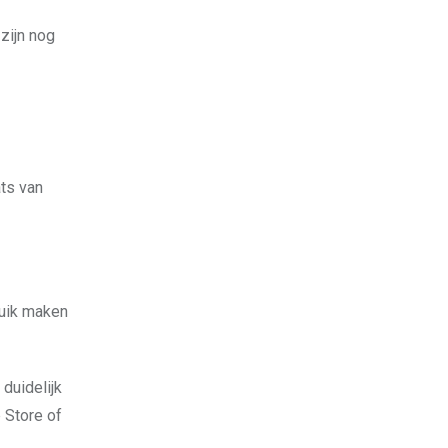
zijn nog
ats van
ruik maken
duidelijk
 Store of