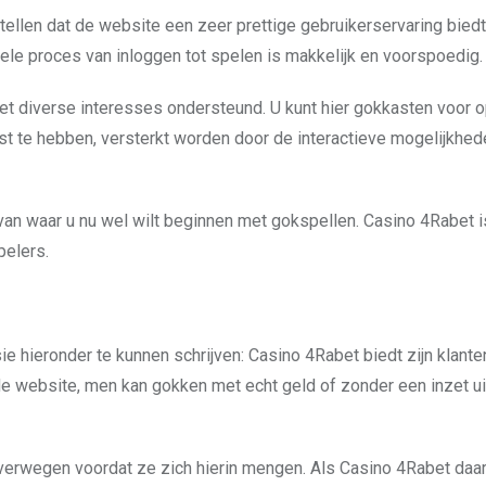
rtellen dat de website een zeer prettige gebruikerservaring biedt
ehele proces van inloggen tot spelen is makkelijk en voorspoedig.
et diverse interesses ondersteund. U kunt hier gokkasten voor o
st te hebben, versterkt worden door de interactieve mogelijkhed
 van waar u nu wel wilt beginnen met gokspellen. Casino 4Rabet is
pelers.
ie hieronder te kunnen schrijven: Casino 4Rabet biedt zijn klante
de website, men kan gokken met echt geld of zonder een inzet ui
erwegen voordat ze zich hierin mengen. Als Casino 4Rabet daari