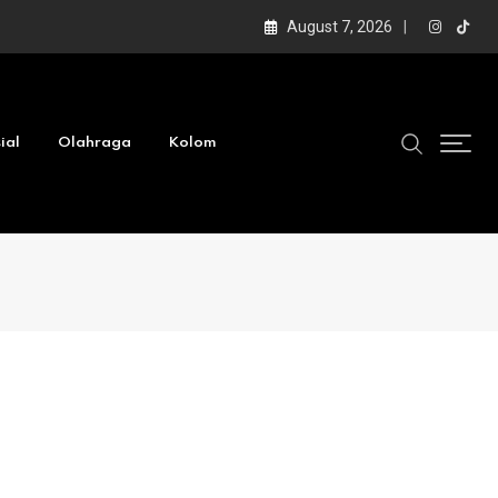
August 7, 2026
ial
Olahraga
Kolom