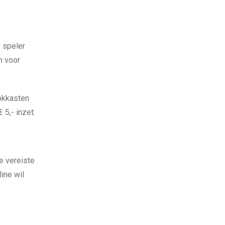
e speler
n voor
gokkasten
 5,- inzet.
e vereiste
line wil