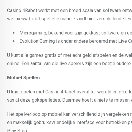
Casino 4Rabet werkt met een breed scala van software ontwik
wel nieuw bij dit spelletje maar je vindt hier verschillende le
Microgaming, bekend voor zijn gokkast software en ee
Evolution Gaming is onder andere beroemd met Live 
U kunt alle games gratis of met echt geld afspelen en de web
online. Een aantal van die live spelers zijn een beetje oude
Mobiel Spellen
U kunt spelen met Casino 4Rabet overal ter wereld en elke l
van al deze gokspelletjes. Daarmee hoeft u niets te missen w
Het spelverloop op mobiel kan verschillend zijn vergeleken 
en makkelijk gebruiksvriendelijke interface voor betrokken 
Play Store.