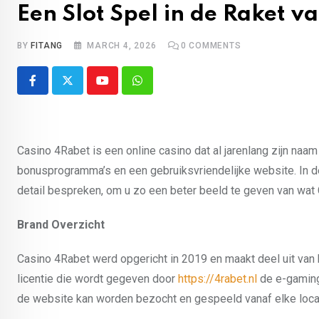
Een Slot Spel in de Raket v
BY
FITANG
MARCH 4, 2026
0
COMMENTS
Youtube
Whatsapp
Casino 4Rabet is een online casino dat al jarenlang zijn naa
bonusprogramma’s en een gebruiksvriendelijke website. In de
detail bespreken, om u zo een beter beeld te geven van wat 
Brand Overzicht
Casino 4Rabet werd opgericht in 2019 en maakt deel uit van
licentie die wordt gegeven door
https://4rabet.nl
de e-gaming 
de website kan worden bezocht en gespeeld vanaf elke locat