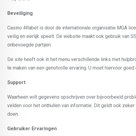
Beveiliging
Casino 4Rabet is door de internationale organisatie MGA lic
veilig en eerlijk speelt. De website maakt ook gebruik van 
onbevoegde partijen.
De site heeft ook in het menu verschillende links met hulpbr
te maken van een genotvolle ervaring. U moet hiervoor goed o
Support
Waarheen wilt gegevens opschrijven over bijvoorbeeld proble
velden voor het onthullen van informatie. Dit geldt ook zeker 
doen.
Gebruiker Ervaringen