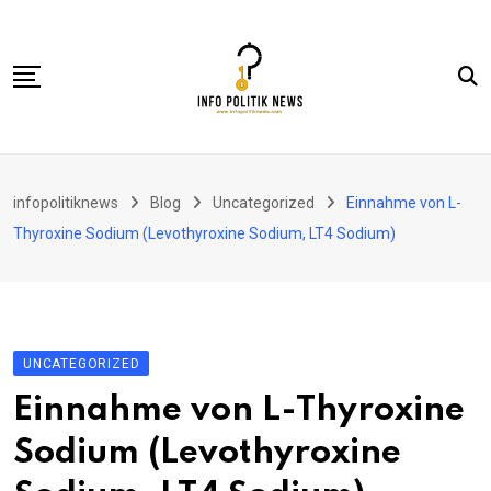
Skip
to
content
Nasional
infopolitiknews
Blog
Uncategorized
Einnahme von L-
Politik & Hukum
Thyroxine Sodium (Levothyroxine Sodium, LT4 Sodium)
Lifestyle
Ekonomi
Lingkungan & Sosial
UNCATEGORIZED
Olahraga
Einnahme von L-Thyroxine
Kolom
Sodium (Levothyroxine