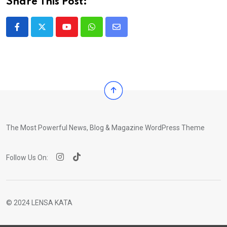
Share This Post:
Youtube
Whatsapp
Share
via
Email
The Most Powerful News, Blog & Magazine WordPress Theme
Follow Us On:
© 2024 LENSA KATA