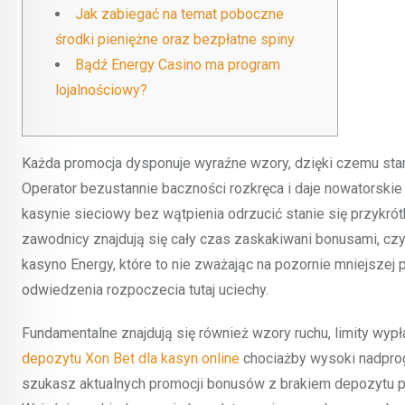
Jak zabiegać na temat poboczne
środki pieniężne oraz bezpłatne spiny
Bądź Energy Casino ma program
lojalnościowy?
Każda promocja dysponuje wyraźne wzory, dzięki czemu sta
Operator bezustannie baczności rozkręca i daje nowatorskie
kasynie sieciowy bez wątpienia odrzucić stanie się przykrótk
zawodnicy znajdują się cały czas zaskakiwani bonusami, c
kasyno Energy, które to nie zważając na pozornie mniejszej 
odwiedzenia rozpoczecia tutaj uciechy.
Fundamentalne znajdują się również wzory ruchu, limity wypła
depozytu Xon Bet dla kasyn online
chociażby wysoki nadprogr
szukasz aktualnych promocji bonusów z brakiem depozytu po