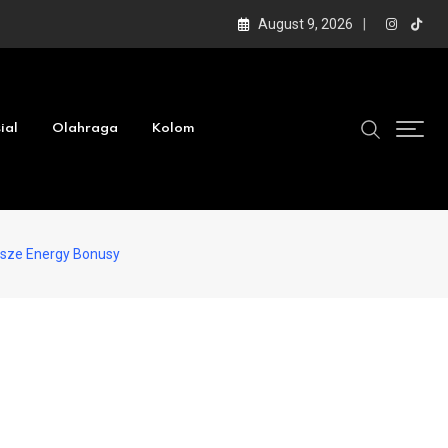
August 9, 2026
ial
Olahraga
Kolom
ejsze Energy Bonusy