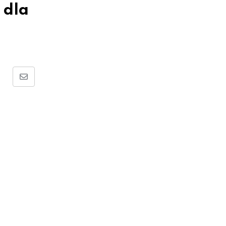
 dla
Share
via
Email