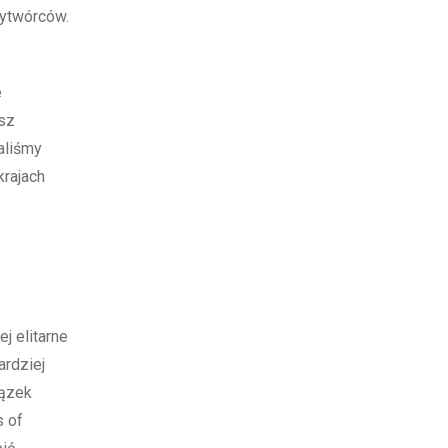
wytwórców.
e
esz
aliśmy
krajach
j elitarne
ardziej
iązek
s of