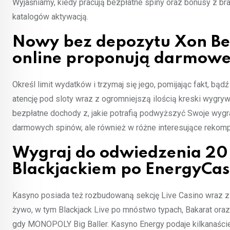
Wyjaśniamy, kiedy pracują bezpłatne spiny oraz bonusy z bra
katalogów aktywacją.
Nowy bez depozytu Xon Bet
online proponują darmowe
Określ limit wydatków i trzymaj się jego, pomijając fakt, 
atencję pod sloty wraz z ogromniejszą ilością kreski wygryw
bezpłatne dochody z, jakie potrafią podwyższyć Swoje wygran
darmowych spinów, ale również w różne interesujące rekomp
Wygraj do odwiedzenia 20 
Blackjackiem po EnergyCas
Kasyno posiada też rozbudowaną sekcję Live Casino wraz z
żywo, w tym Blackjack Live po mnóstwo typach, Bakarat or
gdy MONOPOLY Big Baller. Kasyno Energy podaje kilkanaście