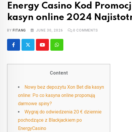
Energy Casino Kod Promocj
kasyn online 2024 Najistot
BY
FITANG
JUNE 30, 2026
0
COMMENTS
Youtube
Whatsapp
Content
Nowy bez depozytu Xon Bet dla kasyn
online: Po co kasyna online proponują
darmowe spiny?
Wygraj do odwiedzenia 20 € dziennie
pochodzące z Blackjackiem po
EnergyCasino