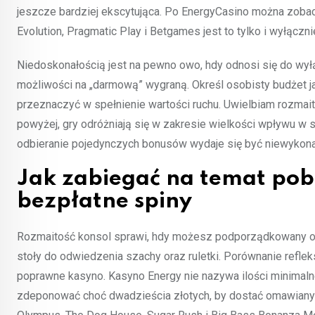
jeszcze bardziej ekscytująca. Po EnergyCasino można zoba
Evolution, Pragmatic Play i Betgames jest to tylko i wyłąc
Niedoskonałością jest na pewno owo, hdy odnosi się do wyłą
możliwości na „darmową” wygraną. Określ osobisty budżet jak
przeznaczyć w spełnienie wartości ruchu. Uwielbiam rozmai
powyżej, gry odróżniają się w zakresie wielkości wpływu w
odbieranie pojedynczych bonusów wydaje się być niewykona
Jak zabiegać na temat pob
bezpłatne spiny
Rozmaitość konsol sprawi, hdy możesz podporządkowany od 
stoły do odwiedzenia szachy oraz ruletki. Porównanie refl
poprawne kasyno. Kasyno Energy nie nazywa ilości minimaln
zdeponować choć dwadzieścia złotych, by dostać omawiany 