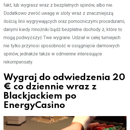
fakt, lub wygrasz wraz z bezpłatnych spinów, albo nie.
Dodatkowo zwróć uwagę w sloty wraz z znaczniejszą
ilością linii wygrywających oraz pomocniczymi procedurami,
danymi kiedy mnożniki bądź bezpłatne dochody z, które to
mogą podwyższyć Twe wygrane. Udział w całej turniejach
nie tylko przynosi sposobność w osiągnięcie darmowych
spinów, jednakże także w odmienne interesujące
rekompensaty.
Wygraj do odwiedzenia 20
€ co dziennie wraz z
Blackjackiem po
EnergyCasino