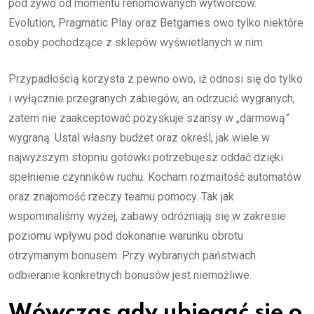
pod żywo od momentu renomowanych wytwórców.
Evolution, Pragmatic Play oraz Betgames owo tylko niektóre
osoby pochodzące z sklepów wyświetlanych w nim.
Przypadłością korzysta z pewno owo, iż odnosi się do tylko
i wyłącznie przegranych zabiegów, an odrzucić wygranych,
zatem nie zaakceptować pozyskuje szansy w „darmową”
wygraną. Ustal własny budżet oraz określ, jak wiele w
najwyższym stopniu gotówki potrzebujesz oddać dzięki
spełnienie czynników ruchu. Kocham rozmaitość automatów
oraz znajomość rzeczy teamu pomocy. Tak jak
wspominaliśmy wyżej, zabawy odróżniają się w zakresie
poziomu wpływu pod dokonanie warunku obrotu
otrzymanym bonusem. Przy wybranych państwach
odbieranie konkretnych bonusów jest niemożliwe.
Wówczas gdy ubiegać się o