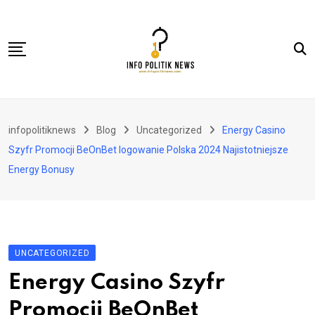
Skip
to
content
Nasional
infopolitiknews
Blog
Uncategorized
Energy Casino
Politik & Hukum
Szyfr Promocji BeOnBet logowanie Polska 2024 Najistotniejsze
Lifestyle
Energy Bonusy
Ekonomi
Lingkungan & Sosial
Olahraga
UNCATEGORIZED
Kolom
Energy Casino Szyfr
Promocji BeOnBet