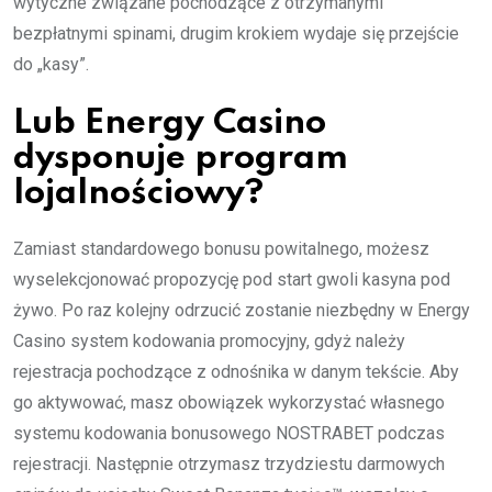
wytyczne związane pochodzące z otrzymanymi
bezpłatnymi spinami, drugim krokiem wydaje się przejście
do „kasy”.
Lub Energy Casino
dysponuje program
lojalnościowy?
Zamiast standardowego bonusu powitalnego, możesz
wyselekcjonować propozycję pod start gwoli kasyna pod
żywo. Po raz kolejny odrzucić zostanie niezbędny w Energy
Casino system kodowania promocyjny, gdyż należy
rejestracja pochodzące z odnośnika w danym tekście. Aby
go aktywować, masz obowiązek wykorzystać własnego
systemu kodowania bonusowego NOSTRABET podczas
rejestracji. Następnie otrzymasz trzydziestu darmowych