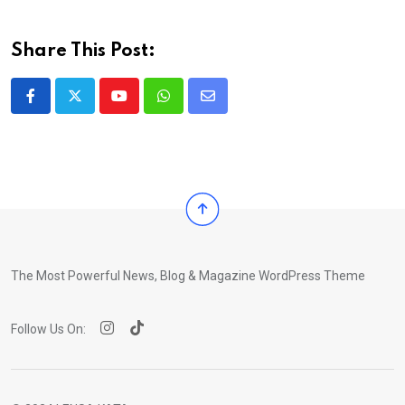
Share This Post:
Youtube
Whatsapp
Share
via
Email
The Most Powerful News, Blog & Magazine WordPress Theme
Follow Us On: