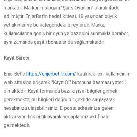
markadır. Markanın sloganı "Şans Oyunları" olarak ifade
edilmiştir. EnjerBet’in hedef kitlesi, 18 yaşından büyük
yetişkinler ve bu kategorideki bireylerdir. Marka,
kullanıcılarına geniş bir oyun yelpazesini sunmakla beraber,
aynı zamanda çeşitli bonuslar da sağlamaktadır.
Kayıt Süreci
EnjerBet’e
https://enjerbet-tr.com/
katılmak için, kullanıcının
web sitesine erişerek "Kayıt Ol" butonuna basması yeterli
olmaktadır. Kayıt formunda bazı kişisel bilgiler girmek
gerekmekte; bu bilgileri doğru bir şekilde sağlayarak
hesabınıza ulaşabilirsiniz. E-posta adresinize gelen
aktivasyon linkini tıklayarak hesaplarınız aktif hale
gelmektedir.