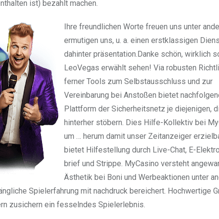
nthalten ist) bezahlt machen.
Ihre freundlichen Worte freuen uns unter and
ermutigen uns, u. a. einen erstklassigen Dien
dahinter präsentation.Danke schön, wirklich s
LeoVegas erwählt sehen! Via robusten Richtl
ferner Tools zum Selbstausschluss und zur
Vereinbarung bei Anstoßen bietet nachfolge
Plattform der Sicherheitsnetz je diejenigen, 
hinterher stöbern. Dies Hilfe-Kollektiv bei M
um … herum damit unser Zeitanzeiger erzielba
bietet Hilfestellung durch Live-Chat, E-Elektr
brief und Strippe. MyCasino versteht angewa
Ästhetik bei Boni und Werbeaktionen unter a
ngliche Spielerfahrung mit nachdruck bereichert. Hochwertige G
n zusichern ein fesselndes Spielerlebnis.