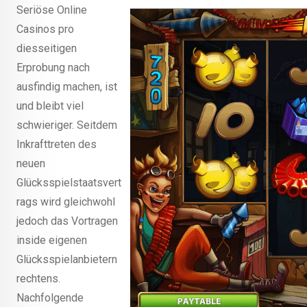
Seriöse Online
Casinos pro
diesseitigen
Erprobung nach
ausfindig machen, ist
und bleibt viel
schwieriger. Seitdem
Inkrafttreten des
neuen
Glücksspielstaatsvert
rags wird gleichwohl
jedoch das Vortragen
inside eigenen
Glücksspielanbietern
rechtens.
Nachfolgende