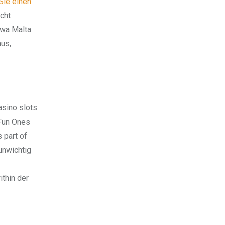
Sie einen
cht
twa Malta
aus,
 Fun Ones
 part of
unwichtig
thin der