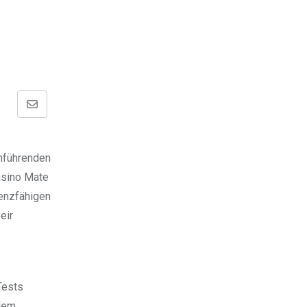
Share
via
Email
enführenden
asino Mate
renzfähigen
eir
Tests
edem