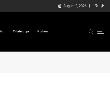
August 9, 2026
ial
Olahraga
Kolom