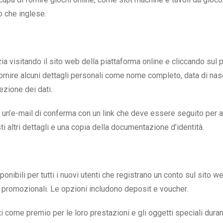
no che inglese.
ia visitando il sito web della piattaforma online e cliccando sul 
fornire alcuni dettagli personali come nome completo, data di nas
ezione dei dati.
rà un’e-mail di conferma con un link che deve essere seguito per
i altri dettagli e una copia della documentazione d’identità.
nibili per tutti i nuovi utenti che registrano un conto sul sito w
e promozionali. Le opzioni includono deposit e voucher.
i come premio per le loro prestazioni e gli oggetti speciali duran