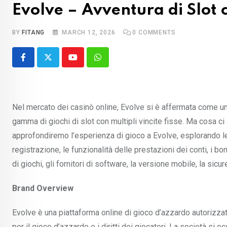
Evolve – Avventura di Slot c
BY
FITANG
MARCH 12, 2026
0
COMMENTS
Youtube
Whatsapp
Nel mercato dei casinò online, Evolve si è affermata come una 
gamma di giochi di slot con multipli vincite fisse. Ma cosa c
approfondiremo l’esperienza di gioco a Evolve, esplorando le
registrazione, le funzionalità delle prestazioni dei conti, i bo
di giochi, gli fornitori di software, la versione mobile, la sicu
Brand Overview
Evolve è una piattaforma online di gioco d’azzardo autorizzata
per il gioco d’azzardo e i diritti dei giocatori. La società si 