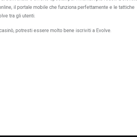
nline, il portale mobile che funziona perfettamente e le tattiche
e tra gli utenti.
a casinò, potresti essere molto bene iscriviti a Evolve.