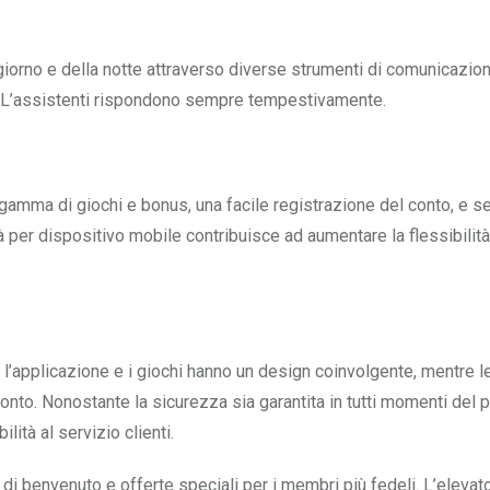
giorno e della notte attraverso diverse strumenti di comunicazio
il. L’assistenti rispondono sempre tempestivamente.
gamma di giochi e bonus, una facile registrazione del conto, e se
lità per dispositivo mobile contribuisce ad aumentare la flessibilità
: l’applicazione e i giochi hanno un design coinvolgente, mentre l
 conto. Nonostante la sicurezza sia garantita in tutti momenti del
ità al servizio clienti.
i benvenuto e offerte speciali per i membri più fedeli. L’elevato