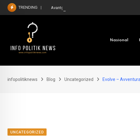
Skip
TRENDING
Avantgarde Gambling enterprise 50 Totally free 
to
content
Nasional
infopolitiknews
Blog
Uncategorized
Evolve – Avventura 
UNCATEGORIZED