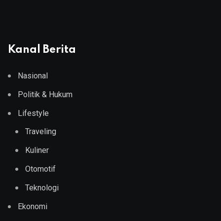
Kanal Berita
Nasional
Politik & Hukum
Lifestyle
Traveling
Kuliner
Otomotif
Teknologi
Ekonomi