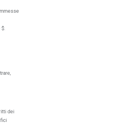
scommesse
 $.
trare,
tti dei
fici