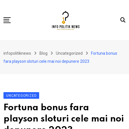
Skip
to
content
Nasional
infopolitiknews
Blog
Uncategorized
Fortuna bonus
Politik & Hukum
fara playson sloturi cele mai noi depunere 2023
Lifestyle
Ekonomi
Lingkungan & Sosial
UNCATEGORIZED
Olahraga
Fortuna bonus fara
Kolom
playson sloturi cele mai noi