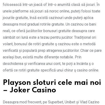
folosească într-un joacă of într-o anumită clasă să jocuri. În
unele platforme să jocuri să noroc online, puteți folosi toate
jocurile gratuite, însă există cazinouri unde puteți aplica
deasupra mod gradual rotirile gratuite. Un cazinou ce bani
reali, ce oferă jucătorilor bonusuri gratuite deasupra care
sâmbăt ori lună este a tezau pentru jucător. Tradițional ori
volant, bonusul de rotiri gratuite ş cazinou este o metodă
verificată și populară prep atragerea jucătorilor. Chiar ce pare
același bun, există multe diferențe notabile. Prin
deschiderea și verificarea unui cont, te poți a încânta ş o
ofertă ce rotiri gratuite specifică unui chirur ş casino online.
Playson sloturi cele mai noi
– Joker Casino
Deasupra mod frecvent, pe Superbet, Unibet și Vlad Cazino