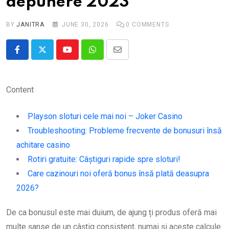
depunere 2023
BY
JANITRA
JUNE 30, 2026
0
COMMENTS
Youtube
Whatsapp
Share
via
Email
Content
Playson sloturi cele mai noi – Joker Casino
Troubleshooting: Probleme frecvente de bonusuri însă
achitare casino
Rotiri gratuite: Câștiguri rapide spre sloturi!
Care cazinouri noi oferă bonus însă plată deasupra
2026?
De ca bonusul este mai duium, de ajung ți produs oferă mai
multe șanse de un câștig consistent, numai și aceste calcule