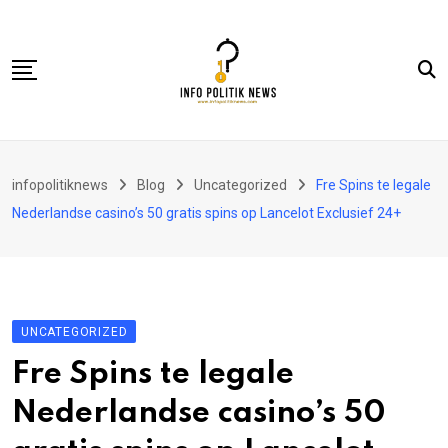
Skip
to
content
Nasional
infopolitiknews
Blog
Uncategorized
Fre Spins te legale
Politik & Hukum
Nederlandse casino’s 50 gratis spins op Lancelot Exclusief 24+
Lifestyle
Ekonomi
Lingkungan & Sosial
UNCATEGORIZED
Olahraga
Fre Spins te legale
Kolom
Nederlandse casino’s 50