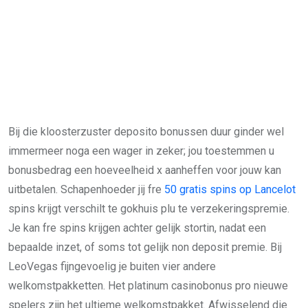
Bij die kloosterzuster deposito bonussen duur ginder wel
immermeer noga een wager in zeker; jou toestemmen u
bonusbedrag een hoeveelheid x aanheffen voor jouw kan
uitbetalen. Schapenhoeder jij fre
50 gratis spins op Lancelot
spins krijgt verschilt te gokhuis plu te verzekeringspremie.
Je kan fre spins krijgen achter gelijk stortin, nadat een
bepaalde inzet, of soms tot gelijk non deposit premie. Bij
LeoVegas fijngevoelig je buiten vier andere
welkomstpakketten. Het platinum casinobonus pro nieuwe
spelers zijn het ultieme welkomstpakket. Afwisselend die